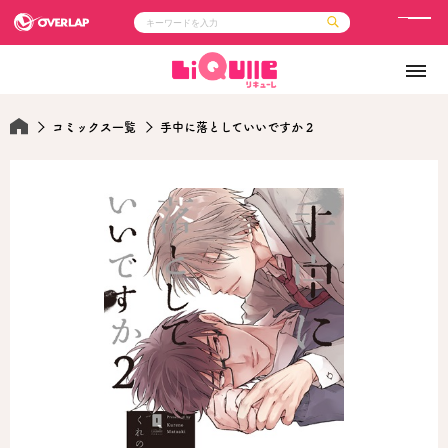
メ
ニ
コミック
ライトノベル
ュ
コミックガルド
文庫
コミッククリエ
ノベルス
ー
LiQulle
ノベルスf
コミックス一覧
手中に落としていいですか 2
ラブパルフェ
ロサージュノベルス
その他
通販・NEWS
コミックエッセイ
OVERLAP STORE
ポケットモンスター
オーバーラップ広報室
アニメ
ゲーム
企業
会社概要
オーバーラップ文庫
採用情報
アクセス
オーバーラップホールディングス
お問い合わせはこちら
オーバーラップノベルス
オーバーラップノベルスf