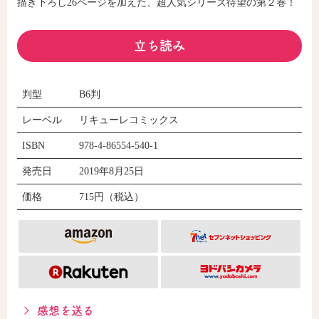
描き下ろし26ページを加えた、超人気シリーズ待望の第２巻！
立ち読み
コミックエッセイ
閉じる
判型
B6判
レーベル
リキューレコミックス
ISBN
978-4-86554-540-1
発売日
2019年8月25日
価格
715円（税込）
感想を送る