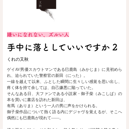
ロサージュノベルス
嫌いになれない、ズルい人
コミックガルド
手中に落としていいですか 2
くれの又秋
コミッククリエ
ゲイAV男優スカウトマンである巳鹿島（みかじま）に見初めら
れ、迫られていた警察官の新田（にった）。
一線を越えて以来、ふとした瞬間に生々しい感覚を思い出し、
疼く体を持て余しては、自己嫌悪に陥っていた。
リキューレ
そんなある日、大ファンである小説家・御子柴（みこしば）の
本を買いに書店を訪れた新田は、
有馬（ありま）という一人の男に声をかけられる。
御子柴作品について熱く語る内にデジャヴを覚えるが、そこへ
偶然にも巳鹿島が現れて――。
コミックパルフェ