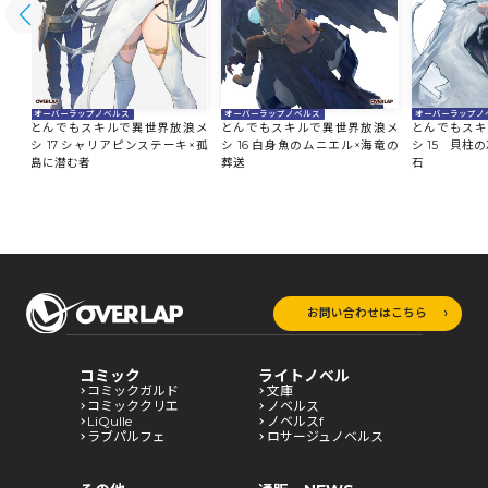
オーバーラップノ
オーバーラップノベルス
オーバーラップノベルス
とんでもスキ
浪メ
とんでもスキルで異世界放浪メ
とんでもスキルで異世界放浪メ
シ 15 貝柱
シ 17 シャリアピンステーキ×孤
シ 16 白身魚のムニエル×海竜の
石
島に潜む者
葬送
お問い合わせはこちら
コミック
ライトノベル
コミックガルド
文庫
コミッククリエ
ノベルス
LiQulle
ノベルスf
ラブパルフェ
ロサージュノベルス