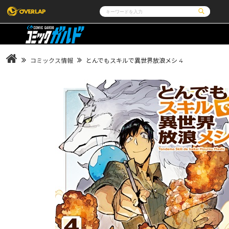
コミック
ライトノベル
コミックガルド
文庫
コミッククリエ
ノベルス
コミックス情報
とんでもスキルで異世界放浪メシ 4
LiQulle
ノベルスf
ラブパルフェ
ロサージュノベルス
その他
通販・NEWS
コミックエッセイ
OVERLAP STORE
ポケットモンスター
オーバーラップ広報室
アニメ
ゲーム
企業
会社概要
オーバーラップ文庫
オーバーラップノベルス
採用情報
アクセス
オーバーラップホールディングス
お問い合わせは
オーバーラップノベルスf
ロサージュノベルス
コミックガルド
コミッククリエ