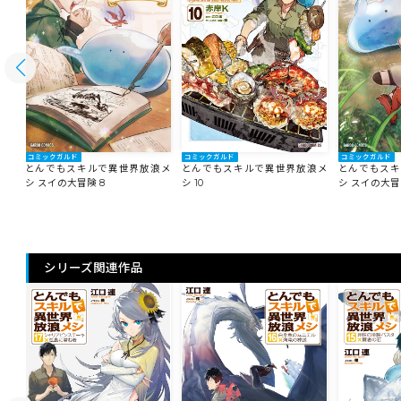
コミックガルド
コミックガルド
コミックガルド
とんでもスキルで異世界放浪メ
浪メ
とんでもスキルで異世界放浪メ
とんでもスキ
シ 10
シ スイの大冒険 8
シ スイの大冒
シリーズ関連作品