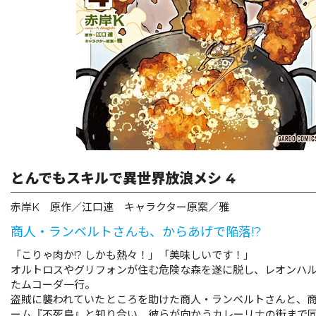
リキューレ
コミックパルフェ
コミックエッセイ
閉じる
とんでもスキルで異世界放浪メシ 4
赤岸K 原作／江口連 キャラクター原案／雅
商人・ランベルトさんも、からあげで陥落!?
「こりゃ肉か!? しかも熱々！」「美味しいです！」
オルトロスやグリフォンが住む危険な森を遂に脱し、レオンハ
たムコーダ一行。
盗賊に襲われていたところを助けた商人・ランベルトさんと、
ーム『不死鳥』と知り合い、彼らが向かうカレーリナの街まで