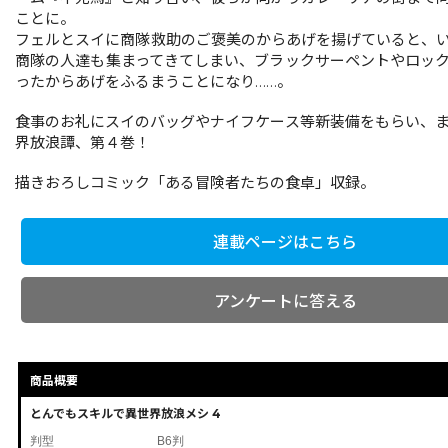
ことに。
フェルとスイに商隊救助のご褒美のからあげを揚げていると、
商隊の人達も集まってきてしまい、ブラックサーペントやロッ
ったからあげをふるまうことになり……。
食事のお礼にスイのバッグやナイフケース等新装備をもらい、
界放浪譚、第４巻！
描きおろしコミック「ある冒険者たちの食卓」収録。
連載ページはこちら
アンケートに答える
商品概要
とんでもスキルで異世界放浪メシ 4
判型
B6判