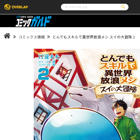
コミック
ライトノベル
コミックガルド
文庫
コミッククリエ
ノベルス
コミックス情報
とんでもスキルで異世界放浪メシ スイの大冒険 2
LiQulle
ノベルスf
ラブパルフェ
ロサージュノベルス
その他
通販・NEWS
コミックエッセイ
OVERLAP STORE
ポケットモンスター
オーバーラップ広報室
アニメ
ゲーム
企業
会社概要
オーバーラップ文庫
オーバーラップノベルス
採用情報
アクセス
オーバーラップホールディングス
お問い合わせは
オーバーラップノベルスf
ロサージュノベルス
コミックガルド
コミッククリエ