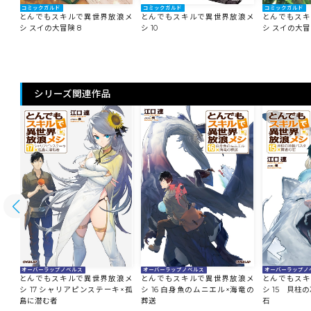
コミックガルド
コミックガルド
コミックガルド
とんでもスキルで異世界放浪メ
浪メ
とんでもスキルで異世界放浪メ
とんでもスキ
シ 10
シ スイの大冒険 8
シ スイの大冒
シリーズ関連作品
オーバーラップノ
オーバーラップノベルス
オーバーラップノベルス
とんでもスキ
浪メ
とんでもスキルで異世界放浪メ
とんでもスキルで異世界放浪メ
シ 15 貝柱
シ 17 シャリアピンステーキ×孤
シ 16 白身魚のムニエル×海竜の
石
島に潜む者
葬送