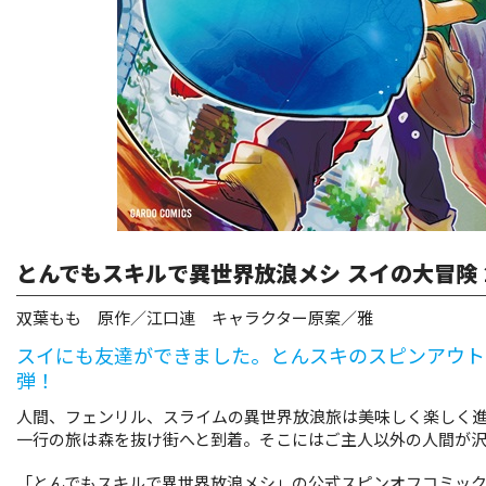
リキューレ
コミックパルフェ
コミックエッセイ
閉じる
とんでもスキルで異世界放浪メシ スイの大冒険 
双葉もも 原作／江口連 キャラクター原案／雅
スイにも友達ができました。とんスキのスピンアウト
弾！
人間、フェンリル、スライムの異世界放浪旅は美味しく楽しく
一行の旅は森を抜け街へと到着。そこにはご主人以外の人間が沢山い
「とんでもスキルで異世界放浪メシ」の公式スピンオフコミッ