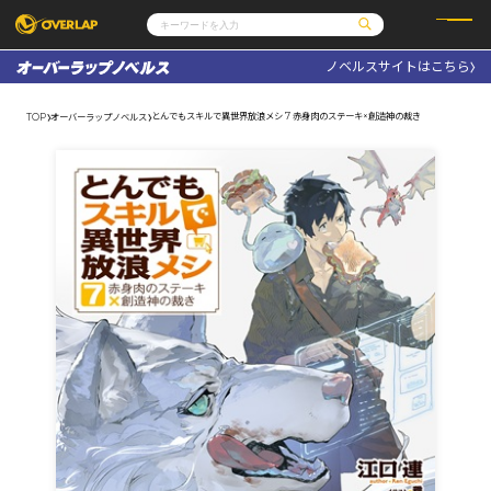
ノベルスサイトはこちら
コミック
ライトノベル
コミックガルド
文庫
とんでもスキルで異世界放浪メシ 7 赤身肉のステーキ×創造神の裁き
TOP
オーバーラップノベルス
コミッククリエ
ノベルス
LiQulle
ノベルスf
ラブパルフェ
ロサージュノベルス
その他
通販・NEWS
コミックエッセイ
OVERLAP STORE
ポケットモンスター
オーバーラップ広報室
アニメ
ゲーム
企業
会社概要
オーバーラップ文庫
採用情報
アクセス
オーバーラップホールディングス
お問い合わせはこちら
オーバーラップノベルス
オーバーラップノベルスf