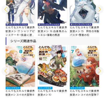
オーバーラップノベルス
オーバーラップノベルス
オーバーラップノベルス
オ
とんでもスキルで異世界
界
とんでもスキルで異世界
とんでもスキルで異世界
と
放浪メシ 15 貝柱の冷製
放浪メシ 17 シャリアピ
放浪メシ 16 白身魚のム
放
パスタ×賢者の石
ンステーキ×孤島に潜む
ニエル×海竜の葬送
ロ
者
シリーズ関連作品
コミックガルド
コ
コミックガルド
コミックガルド
とんでもスキルで異世界
と
界
とんでもスキルで異世界
とんでもスキルで異世界
放浪メシ 10
放
放浪メシ スイの大冒険 8
放浪メシ スイの大冒険 7