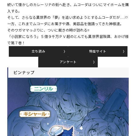
続いて懐かしのカレーリナの街へ赴き、ムコーダはついにマイホームを購
入する。
そして、さらなる異世界の「夢」を追い求めようとするムコーダだが……!?
コミックエッセイ
一方、これまでムコーダにお菓子や酒、美容品を強請ってきた神様達。
そのワガママっぷりに、ついに裁きの時が訪れる!!
閉じる
「小説家になろう」５億９千万ＰＶ超のとんでも異世界冒険譚、おかげ様
で第７巻！
立ち読み
特設サイト
アンケート
ピンナップ