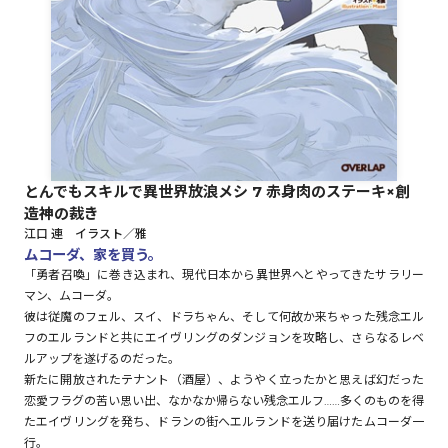
ロサージュノベルス
コミックガルド
とんでもスキルで異世界放浪メシ 7 赤身肉のステーキ×創
造神の裁き
コミッククリエ
江口 連 イラスト／雅
ムコーダ、家を買う。
「勇者召喚」に巻き込まれ、現代日本から異世界へとやってきたサラリー
マン、ムコーダ。
彼は従魔のフェル、スイ、ドラちゃん、そして何故か来ちゃった残念エル
リキューレ
フのエルランドと共にエイヴリングのダンジョンを攻略し、さらなるレベ
ルアップを遂げるのだった。
新たに開放されたテナント（酒屋）、ようやく立ったかと思えば幻だった
恋愛フラグの苦い思い出、なかなか帰らない残念エルフ……多くのものを得
コミックパルフェ
たエイヴリングを発ち、ドランの街へエルランドを送り届けたムコーダ一
行。