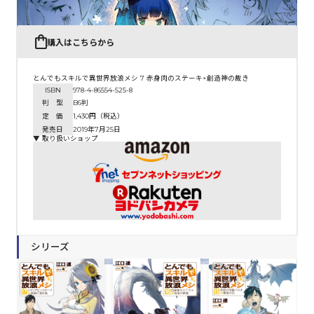
購入はこちらから
とんでもスキルで異世界放浪メシ 7 赤身肉のステーキ×創造神の裁き
ISBN
978-4-86554-525-8
判 型
B6判
定 価
1,430円（税込）
発売日
2019年7月25日
▼ 取り扱いショップ
シリーズ