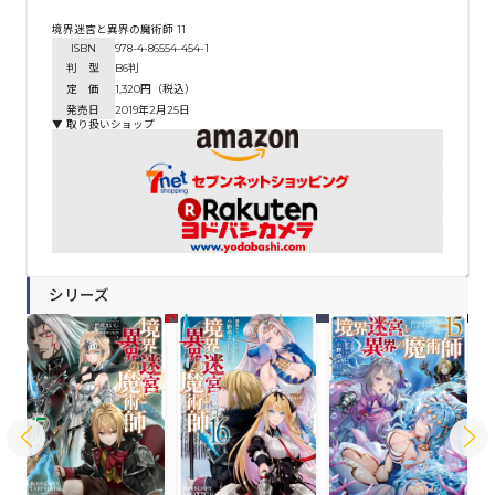
境界迷宮と異界の魔術師 11
ISBN
978-4-86554-454-1
判 型
B6判
定 価
1,320円（税込）
発売日
2019年2月25日
▼ 取り扱いショップ
シリーズ