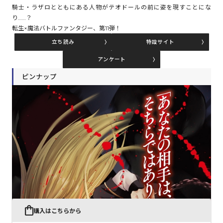
騎士・ラザロとともにある人物がテオドールの前に姿を現すことにな
り……？
転生×魔法バトルファンタジー、第11弾！
コミックエッセイ
立ち読み
特設サイト
閉じる
アンケート
ピンナップ
購入はこちらから