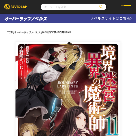
ノベルスサイトはこちら
コミック
ライトノベル
コミックガルド
文庫
境界迷宮と異界の魔術師 11
TOP
オーバーラップノベルス
コミッククリエ
ノベルス
LiQulle
ノベルスf
ラブパルフェ
ロサージュノベルス
その他
通販・NEWS
コミックエッセイ
OVERLAP STORE
ポケットモンスター
オーバーラップ広報室
アニメ
ゲーム
企業
会社概要
オーバーラップ文庫
採用情報
アクセス
オーバーラップホールディングス
お問い合わせはこちら
オーバーラップノベルス
オーバーラップノベルスf