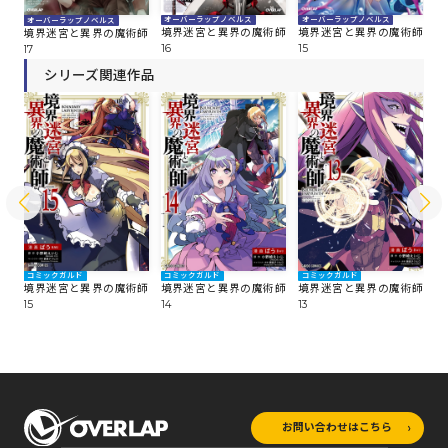
オーバーラップノベルス
オーバーラップノベルス
オ
オーバーラップノベルス
師
境界迷宮と異界の魔術師
境界迷宮と異界の魔術師
境
境界迷宮と異界の魔術師
16
15
14
17
シリーズ関連作品
コミックガルド
コミックガルド
コミックガルド
コ
師
境界迷宮と異界の魔術師
境界迷宮と異界の魔術師
境界迷宮と異界の魔術師
境
15
14
13
12
お問い合わせはこちら