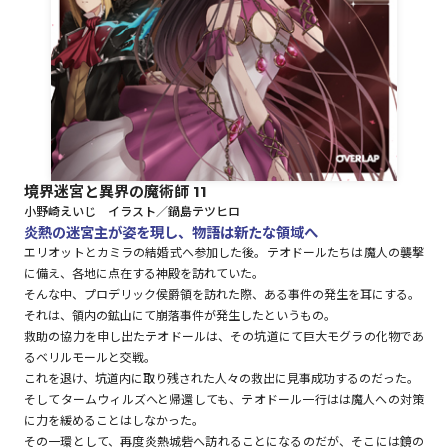
ロサージュノベルス
コミックガルド
境界迷宮と異界の魔術師 11
小野崎えいじ イラスト／鍋島テツヒロ
コミッククリエ
炎熱の迷宮主が姿を現し、物語は新たな領域へ
エリオットとカミラの結婚式へ参加した後。テオドールたちは魔人の襲撃
に備え、各地に点在する神殿を訪れていた。
そんな中、プロデリック侯爵領を訪れた際、ある事件の発生を耳にする。
それは、領内の鉱山にて崩落事件が発生したというもの。
リキューレ
救助の協力を申し出たテオドールは、その坑道にて巨大モグラの化物であ
るベリルモールと交戦。
これを退け、坑道内に取り残された人々の救出に見事成功するのだった。
そしてタームウィルズへと帰還しても、テオドール一行はは魔人への対策
コミックパルフェ
に力を緩めることはしなかった。
その一環として、再度炎熱城砦へ訪れることになるのだが、そこには鏡の