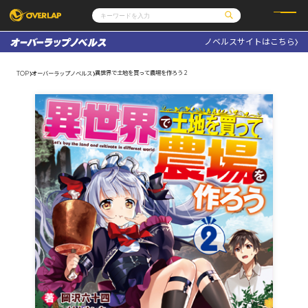
ノベルスサイトはこちら
コミック
ライトノベル
コミックガルド
文庫
異世界で土地を買って農場を作ろう 2
TOP
オーバーラップノベルス
コミッククリエ
ノベルス
LiQulle
ノベルスf
ラブパルフェ
ロサージュノベルス
その他
通販・NEWS
コミックエッセイ
OVERLAP STORE
ポケットモンスター
オーバーラップ広報室
アニメ
ゲーム
企業
会社概要
オーバーラップ文庫
採用情報
アクセス
オーバーラップホールディングス
お問い合わせはこちら
オーバーラップノベルス
オーバーラップノベルスf