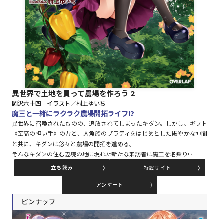
ロサージュノベルス
コミックガルド
異世界で土地を買って農場を作ろう 2
岡沢六十四 イラスト／村上ゆいち
コミッククリエ
魔王と一緒にラクラク農場開拓ライフ!?
異世界に召喚されたものの、追放されてしまったキダン。しかし、ギフト
《至高の担い手》の力と、人魚族のプラティをはじめとした賑やかな仲間
と共に、キダンは悠々と農場の開拓を進める。
そんなキダンの住む辺境の地に現れた新たな来訪者は魔王を名乗り――!?
リキューレ
立ち読み
特設サイト
アンケート
ピンナップ
コミックパルフェ