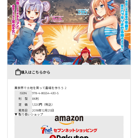
コミックエッセイ
閉じる
購入はこちらから
異世界で土地を買って農場を作ろう 2
ISBN
978-4-86554-430-5
判 型
B6判
定 価
1,320円（税込）
発売日
2018年12月25日
▼ 取り扱いショップ