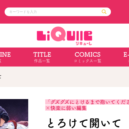
INE
TITLE
COMICS
E
ル
その他
通販・NEW
覧
作品一覧
コミックス一覧
コミックエッセイ
OVERLAP STOR
ポケットモンスター
オーバーラップ広
アニメ
ス
ゲーム
て
ーラップノベルス
オーバーラップノベルスf
ロサージュノ
「グズグズにとけるまで抱いてくだ
×快楽に弱い編集
リキューレ
コミックパルフェ
とろけて開いて