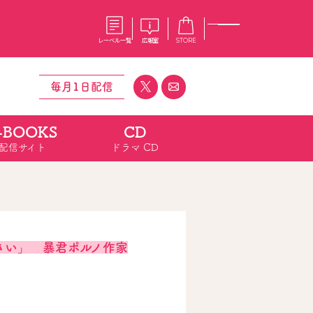
レーベル一覧
広報室
STORE
毎月1日配信
-BOOKS
CD
S
企業
配信サイト
ドラマ CD
E
会社概要
報室
採用情報
アクセス
オーバーラップホールディングス
ベルス
コミックガルド
お問い合わせはこちら
さい」 暴君ポルノ作家
コミックエッセイ