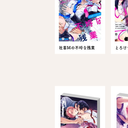
社畜Mの不埒な残業
とろけ