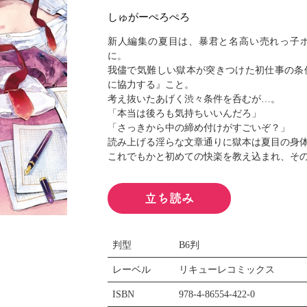
閉じる
しゅがーぺろぺろ
新人編集の夏目は、暴君と名高い売れっ子
に。
我儘で気難しい獄本が突きつけた初仕事の条
に協力する』こと。
考え抜いたあげく渋々条件を呑むが…。
「本当は後ろも気持ちいいんだろ」
「さっきから中の締め付けがすごいぞ？」
読み上げる淫らな文章通りに獄本は夏目の身
これでもかと初めての快楽を教え込まれ、そ
立ち読み
判型
B6判
レーベル
リキューレコミックス
ISBN
978-4-86554-422-0