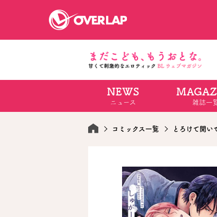
NEWS
MAGAZ
コミック
ライトノベ
ニュース
雑誌一
コミックガルド
文庫
コミッククリエ
ノベルス
LiQulle
ノベルスf
ラブパルフェ
ロサージュノベル
コミックス一覧
とろけて開い
オーバーラップ文庫
オーバ
コミッククリエ