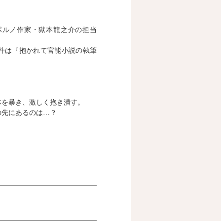
ポルノ作家・獄本龍之介の担当
件は『抱かれて官能小説の執筆
体を暴き、激しく抱き潰す。
の先にあるのは…？