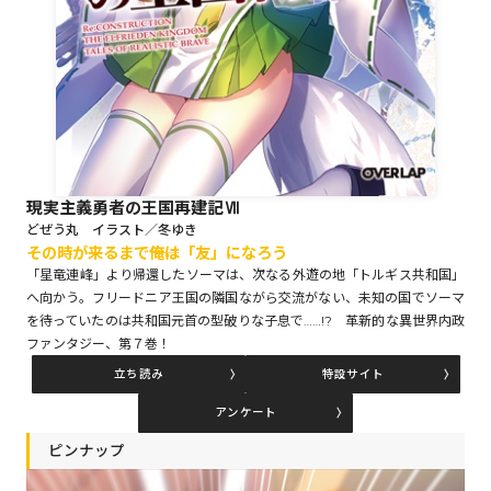
ロサージュノベルス
コミックガルド
現実主義勇者の王国再建記Ⅶ
どぜう丸 イラスト／冬ゆき
コミッククリエ
その時が来るまで――俺は「友」になろう
「星竜連峰」より帰還したソーマは、次なる外遊の地「トルギス共和国」
へ向かう。フリードニア王国の隣国ながら交流がない、未知の国でソーマ
を待っていたのは共和国元首の型破りな子息で……!? 革新的な異世界内政
ファンタジー、第７巻！
リキューレ
立ち読み
特設サイト
アンケート
ピンナップ
コミックパルフェ