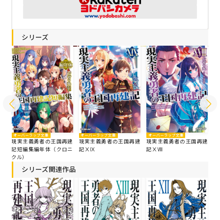
シリーズ
オーバーラップ文庫
オ
オーバーラップ文庫
オーバーラップ文庫
建
現実主義勇者の王国再建
現
現実主義勇者の王国再建
現実主義勇者の王国再建
記ⅩⅧ
記
記短編集編年体（クロニ
記ⅩⅨ
クル）
シリーズ関連作品