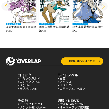
コミックガルド
コミックガルド
コミックガルド
コ
建
現実主義勇者の王国再建
現実主義勇者の王国再建
現実主義勇者の王国再建
現
記XIII
記XII
記XIV
記
お問い合わせはこちら
コミック
ライトノベル
コミックガルド
文庫
コミッククリエ
ノベルス
LiQulle
ノベルスf
ラブパルフェ
ロサージュノベルス
その他
通販・NEWS
コミックエッセイ
OVERLAP STORE
ポケットモンスター
オーバーラップ広報室