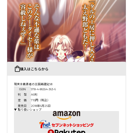
コミックエッセイ
閉じる
購入はこちらから
現実主義勇者の王国再建記Ⅶ
ISBN
978-4-86554-363-6
判 型
A6判
定 価
715円（税込）
発売日
2018年6月25日
▼ 取り扱いショップ