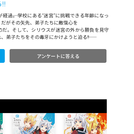
!!
経過――。学校にある“迷宮”に挑戦できる年齢になっ
。だがその矢先、弟子たちに敵愾心を
のだ。そして、シリウスが迷宮の外から勝負を見守
弟子たちをその毒牙にかけようと迫る――!!
アンケートに答える