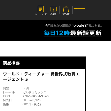
レーベル一覧
広報室
STORE
S
企業
E
会社概要
報室
採用情報
アクセス
商品概要
オーバーラップホールディングス
ベルス
コミックガルド
お問い合わせはこちら
ワールド・ティーチャー 異世界式教育エ
ージェント 3
判型
B6判
レーベル
ガルドコミックス
ISBN
978-4-86554-357-5
コミックエッセイ
発売日
2018年5月25日
価格
682円（税込）