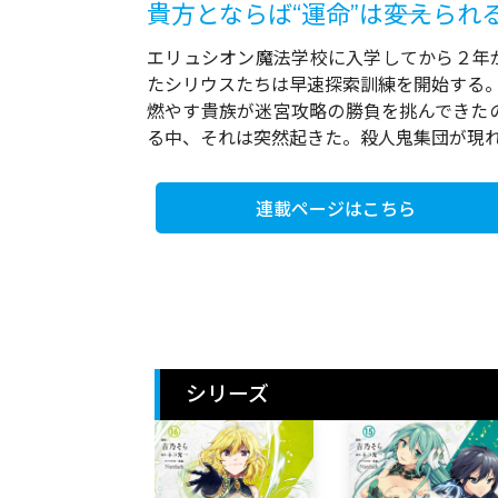
貴方とならば“運命”は――変えられる
エリュシオン魔法学校に入学してから２年が
たシリウスたちは早速探索訓練を開始する
燃やす貴族が迷宮攻略の勝負を挑んできた
る中、それは突然起きた。殺人鬼集団が現れ、
連載ページはこちら
シリーズ