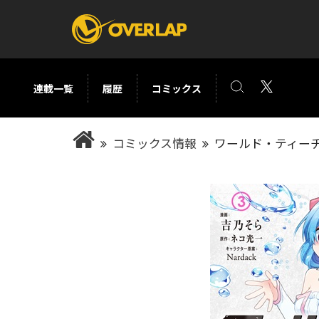
連載一覧
履歴
コミックス
コミック
ライトノベ
コミックス情報
ワールド・ティーチ
コミックガルド
文庫
コミッククリエ
ノベルス
LiQulle
ノベルスf
ラブパルフェ
ロサージュノベル
オーバーラップ文庫
オーバ
コミッククリエ