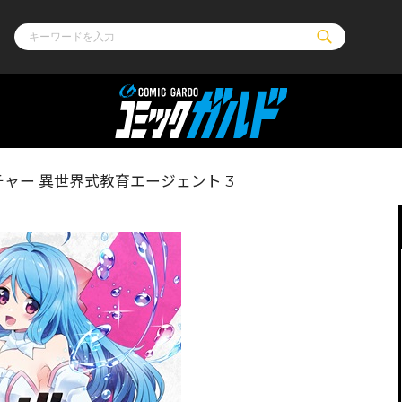
ル
その他
通販・NEW
ャー 異世界式教育エージェント 3
コミックエッセイ
OVERLAP STOR
ポケットモンスター
オーバーラップ広
アニメ
ス
ゲーム
ーラップノベルス
オーバーラップノベルスf
ロサージュノ
リキューレ
コミックパルフェ