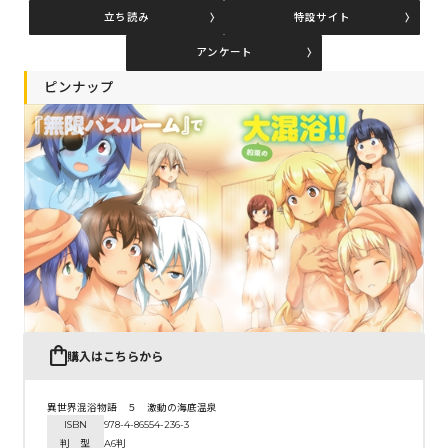
立ち読み
特設サイト
アンケート
コミックエッセイ
ピンナップ
閉じる
購入はこちらから
異世界混浴物語 ５ 激動の海底温泉
ISBN
978-4-86554-236-3
判 型
A6判