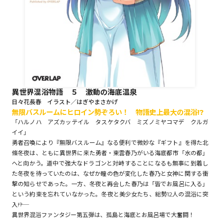
ロサージュノベルス
コミックガルド
異世界混浴物語 ５ 激動の海底温泉
日々花長春 イラスト／はぎやまさかげ
無限バスルームにヒロイン勢ぞろい！ 物語史上最大の混浴!?
コミッククリエ
「ハルノハ アズカッテイル タスケタクバ ミズノミヤコマデ クルガ
イイ」
勇者召喚により『無限バスルーム』なる便利で微妙な『ギフト』を得た北
條冬夜は、ともに異世界に来た勇者・東雲春乃がいる海底都市「水の都」
リキューレ
へと向かう。道中で強大なドラゴンと対峙することになるも無事に到着し
た冬夜を待っていたのは、なぜか瞳の色が変化した春乃と女神に関する衝
撃の知らせであった。一方、冬夜と再会した春乃は「皆でお風呂に入る」
という約束を忘れていなかった。冬夜と美少女たち、総勢12人の混浴に突
入――!?
コミックパルフェ
異世界混浴ファンタジー第五弾は、孤島と海底とお風呂場で大奮闘！