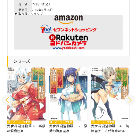
定 価
693円（税込）
発売日
2017年7月25日
▼ 取り扱いショップ
シリーズ
オーバーラップ文庫
オーバーラップ文庫
オーバーラップ文庫
オ
異世界混浴物語 6 誘惑
異世界混浴物語 ５ 激
異世界混浴物語 ４ 湾
異
神泉
の洞窟温泉
動の海底温泉
岸露天 古代海水の湯
迷