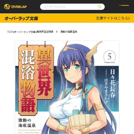
文庫サイトはこちら
コミック
ライトノベル
コミックガルド
文庫
異世界混浴物語 ５ 激動の海底温泉
TOP
オーバーラップ文庫
コミッククリエ
ノベルス
LiQulle
ノベルスf
ラブパルフェ
ロサージュノベルス
その他
通販・NEWS
コミックエッセイ
OVERLAP STORE
ポケットモンスター
オーバーラップ広報室
アニメ
ゲーム
企業
会社概要
オーバーラップ文庫
採用情報
アクセス
オーバーラップホールディングス
お問い合わせはこちら
オーバーラップノベルス
オーバーラップノベルスf