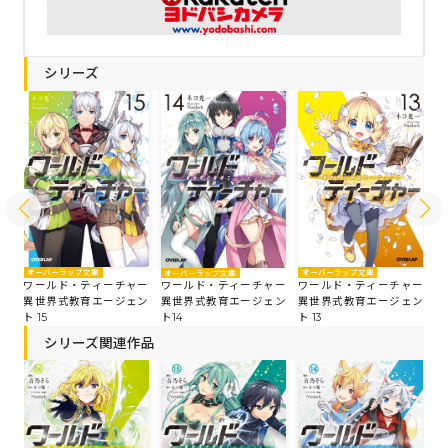
シリーズ
オーバーラップ文庫
オ
オーバーラップ文庫
オーバーラップ文庫
ワールド・ティーチャー
ワ
ー
ワールド・ティーチャー
ワールド・ティーチャー
異世界式教育エージェン
異
ン
異世界式教育エージェン
異世界式教育エージェン
ト 13
ト 
ト 15
ト14
シリーズ関連作品