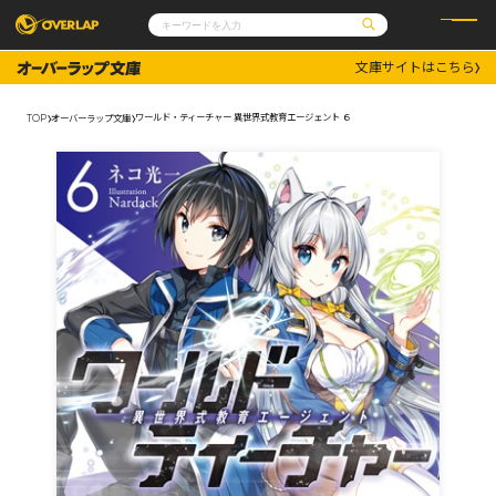
文庫サイトはこちら
コミック
ライトノベル
コミックガルド
文庫
ワールド・ティーチャー 異世界式教育エージェント ６
TOP
オーバーラップ文庫
コミッククリエ
ノベルス
LiQulle
ノベルスf
ラブパルフェ
ロサージュノベルス
その他
通販・NEWS
コミックエッセイ
OVERLAP STORE
ポケットモンスター
オーバーラップ広報室
アニメ
ゲーム
企業
会社概要
オーバーラップ文庫
採用情報
アクセス
オーバーラップホールディングス
お問い合わせはこちら
オーバーラップノベルス
オーバーラップノベルスf