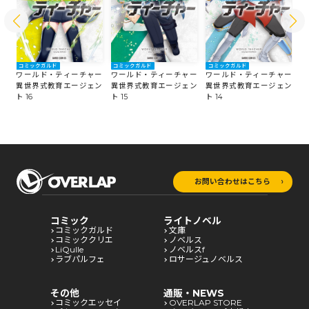
コミックガルド
コミックガルド
コミックガルド
コ
ー
ワールド・ティーチャー
ワールド・ティーチャー
ワールド・ティーチャー
ワ
ン
異世界式教育エージェン
異世界式教育エージェン
異世界式教育エージェン
異
ト 16
ト 15
ト 14
ト 
お問い合わせはこちら
コミック
ライトノベル
コミックガルド
文庫
コミッククリエ
ノベルス
LiQulle
ノベルスf
ラブパルフェ
ロサージュノベルス
その他
通販・NEWS
コミックエッセイ
OVERLAP STORE