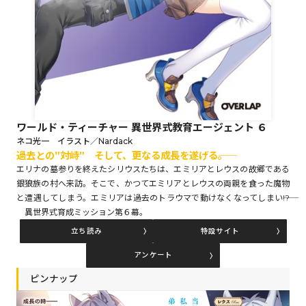
ロサージュノベルス
コミックガルド
ワールド・ティーチャー 異世界式教育エージェント ６
ネコ光一 イラスト／Nardack
過去との”対峙” そして、更なる成長を遂げる――。
コミッククリエ
エリナの墓参りを終えたシリウスたちは、エミリアとレウスの故郷である
銀狼族の村へ来訪。そこで、かつてエミリアとレウスの両親を食った魔物
と遭遇してしまう。エミリアは過去のトラウマで動けなくなってしまい――!?
異世界式育成ミッション第６幕。
リキューレ
立ち読み
特設サイト
アンケート
ピンナップ
コミックパルフェ