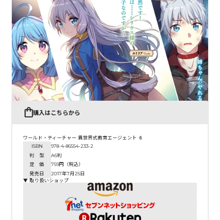
コミックエッセイ
閉じる
購入はこちらから
ワールド・ティーチャー 異世界式教育エージェント ６
ISBN
978-4-86554-233-2
判 型
A6判
定 価
759円（税込）
発売日
2017年7月25日
▼ 取り扱いショップ