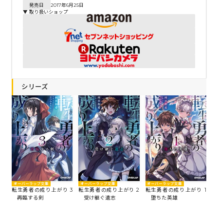
発売日
2017年6月25日
▼ 取り扱いショップ
シリーズ
オーバーラップ文庫
オーバーラップ文庫
オーバーラップ文庫
転生勇者の成り上がり 3
転生勇者の成り上がり 2
転生勇者の成り上がり 1
再臨する剣
受け継ぐ遺志
堕ちた英雄