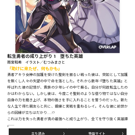
ロサージュノベルス
コミックガルド
転生勇者の成り上がり 1 堕ちた英雄
雨宮和希 イラスト／むつみまさと
「助けに来たぜ、何もかも」
コミッククリエ
勇者アキラ――女神の加護を受けた聖剣を振るい戦った彼は、突如として加護
を無くし人々の失望の中で命を落とした。それから数年――『堕ちた英雄』と
呼ばれた彼の記憶が、貴族の少年レイの中で蘇る。自分が何故転生したの
かはわからない。しかし彼は、今度こそ聖剣のような借り物ではない自分
リキューレ
自身の力を磨き上げ、本物の強さを手に入れることを誓うのだった。新た
な人生で得た親友らと共に、鍛練と実戦を重ねるレイ。そんな彼に前世か
らの因縁が立ちはだかり……!?
これは力を失った勇者が真の最強へと成り上がり、全てを守り抜く英雄譚
――。
コミックパルフェ
立ち読み
特設サイト