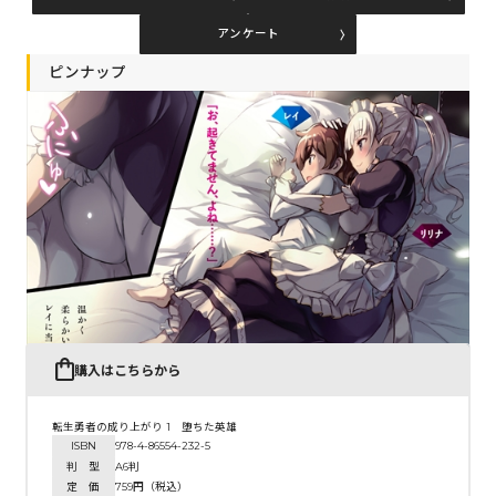
アンケート
コミックエッセイ
ピンナップ
閉じる
購入はこちらから
転生勇者の成り上がり 1 堕ちた英雄
ISBN
978-4-86554-232-5
判 型
A6判
定 価
759円（税込）