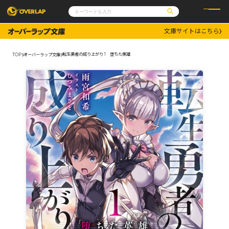
文庫サイトはこちら
コミック
ライトノベル
コミックガルド
文庫
転生勇者の成り上がり 1 堕ちた英雄
TOP
オーバーラップ文庫
コミッククリエ
ノベルス
LiQulle
ノベルスf
ラブパルフェ
ロサージュノベルス
その他
通販・NEWS
コミックエッセイ
OVERLAP STORE
ポケットモンスター
オーバーラップ広報室
アニメ
ゲーム
企業
会社概要
オーバーラップ文庫
採用情報
アクセス
オーバーラップホールディングス
お問い合わせはこちら
オーバーラップノベルス
オーバーラップノベルスf