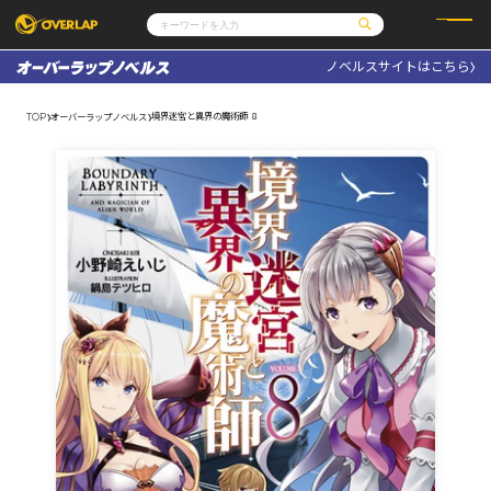
ノベルスサイトはこちら
コミック
ライトノベル
コミックガルド
文庫
境界迷宮と異界の魔術師 ８
TOP
オーバーラップノベルス
コミッククリエ
ノベルス
LiQulle
ノベルスf
ラブパルフェ
ロサージュノベルス
その他
通販・NEWS
コミックエッセイ
OVERLAP STORE
ポケットモンスター
オーバーラップ広報室
アニメ
ゲーム
企業
会社概要
オーバーラップ文庫
採用情報
アクセス
オーバーラップホールディングス
お問い合わせはこちら
オーバーラップノベルス
オーバーラップノベルスf