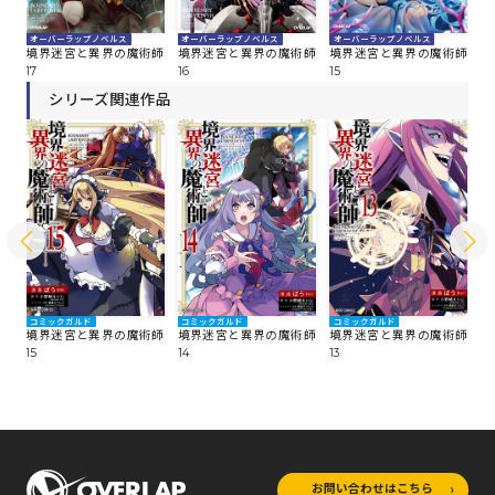
オーバーラップノベルス
オーバーラップノベルス
オ
オーバーラップノベルス
師
境界迷宮と異界の魔術師
境界迷宮と異界の魔術師
境
境界迷宮と異界の魔術師
16
15
14
17
シリーズ関連作品
コミックガルド
コミックガルド
コミックガルド
コ
師
境界迷宮と異界の魔術師
境界迷宮と異界の魔術師
境界迷宮と異界の魔術師
境
15
14
13
12
お問い合わせはこちら