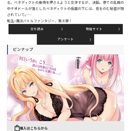
る。ベネディクトの身柄を押さえようと交渉するが、決裂。港での乱戦の
中テオドールが落としたベネディクトの仮面の下には、息をのむ秘密が隠
されていて――。
コミックエッセイ
転生×魔法バトルファンタジー、第８弾！
立ち読み
特設サイト
閉じる
アンケート
ピンナップ
購入はこちらから