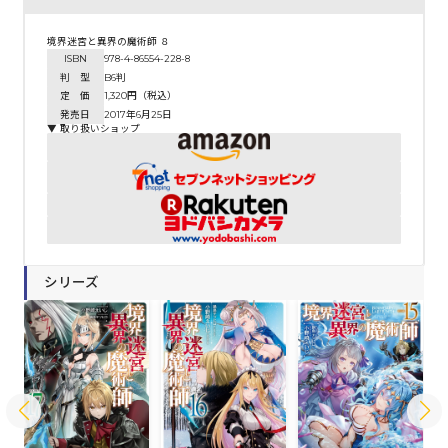
境界迷宮と異界の魔術師 ８
ISBN
978-4-86554-228-8
判 型
B6判
定 価
1,320円（税込）
発売日
2017年6月25日
▼ 取り扱いショップ
シリーズ