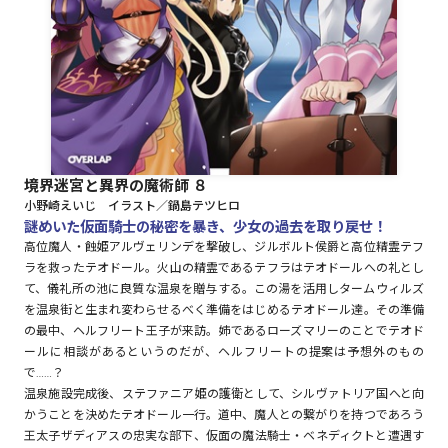
ロサージュノベルス
コミックガルド
境界迷宮と異界の魔術師 ８
小野崎えいじ イラスト／鍋島テツヒロ
謎めいた仮面騎士の秘密を暴き、少女の過去を取り戻せ！
コミッククリエ
高位魔人・蝕姫アルヴェリンデを撃破し、ジルボルト侯爵と高位精霊テフ
ラを救ったテオドール。火山の精霊であるテフラはテオドールへの礼とし
て、儀礼所の池に良質な温泉を贈与する。この湯を活用しタームウィルズ
を温泉街と生まれ変わらせるべく準備をはじめるテオドール達。その準備
リキューレ
の最中、ヘルフリート王子が来訪。姉であるローズマリーのことでテオド
ールに相談があるというのだが、ヘルフリートの提案は予想外のもの
で……？
温泉施設完成後、ステファニア姫の護衛として、シルヴァトリア国へと向
かうことを決めたテオドール一行。道中、魔人との繋がりを持つであろう
コミックパルフェ
王太子ザディアスの忠実な部下、仮面の魔法騎士・ベネディクトと遭遇す