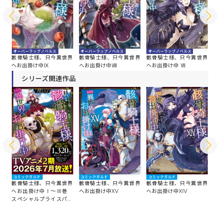
オーバーラップノベルス
オーバーラップノベルス
オーバーラップノベルス
オ
界
骸骨騎士様、只今異世界
骸骨騎士様、只今異世界
骸骨騎士様、只今異世界
骸
へお出掛け中Ⅸ
へお出掛け中Ⅷ
へお出掛け中 Ⅶ
へ
シリーズ関連作品
コミックガルド
コミックガルド
コミックガルド
コ
界
骸骨騎士様、只今異世界
骸骨騎士様、只今異世界
骸骨騎士様、只今異世界
骸
編
へお出掛け中Ⅰ～Ⅲ巻
へお出掛け中XV
へお出掛け中XIV
へ
スペシャルプライスパッ
ク