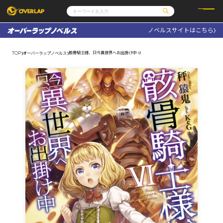
ノベルスサイトはこちら
コミック
ライトノベル
コミックガルド
文庫
骸骨騎士様、只今異世界へお出掛け中 Ⅵ
TOP
オーバーラップノベルス
コミッククリエ
ノベルス
LiQulle
ノベルスf
ラブパルフェ
ロサージュノベルス
その他
通販・NEWS
コミックエッセイ
OVERLAP STORE
ポケットモンスター
オーバーラップ広報室
アニメ
ゲーム
企業
会社概要
オーバーラップ文庫
採用情報
アクセス
オーバーラップホールディングス
お問い合わせはこちら
オーバーラップノベルス
オーバーラップノベルスf