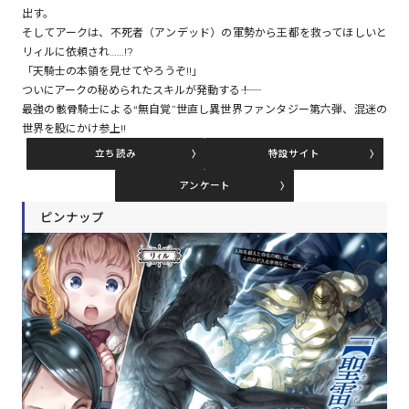
出す。
そしてアークは、不死者（アンデッド）の軍勢から王都を救ってほしいと
リィルに依頼され……!?
コミックエッセイ
「天騎士の本領を見せてやろうぞ!!」
ついにアークの秘められたスキルが発動する――！
閉じる
最強の骸骨騎士による“無自覚”世直し異世界ファンタジー第六弾、混迷の
世界を股にかけ参上!!
立ち読み
特設サイト
アンケート
ピンナップ