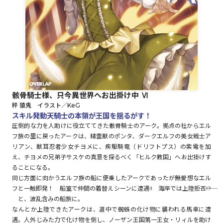
ロサージュノベルス
コミックガルド
骸骨騎士様、只今異世界へお出掛け中 Ⅵ
秤 猿鬼 イラスト／KeG
コミッククリエ
スキル発動――天騎士の本領が王国を揺るがす！
圧倒的な力を人助けに役立ててきた骸骨騎士のアーク。拠点の社からエル
フ族の里に戻ったアークは、精霊獣のポンタ、ダークエルフの美女戦士ア
リアン、獣耳忍者少女チヨメに、疾駆騎竜（ドリフトプス）の紫電を加
え、チヨメの兄弟子サスケの真意を探るべく「ヒルク教国」へお出掛けす
リキューレ
ることになる。
同じ方面に向かうエルフ族の船に便乗したアークであったが――無愛想なエル
フと一触即発！ 船室で仲間の着替えシーンに遭遇!! 海岸では上陸拒否――!?
と、波乱含みの船旅に。
コミックパルフェ
なんとか上陸できたアークは、道中で蜘蛛の化け物に襲われる馬車に遭
遇。人外じみた力で化け物を倒し、ノーザン王国第一王女・リィルを助け