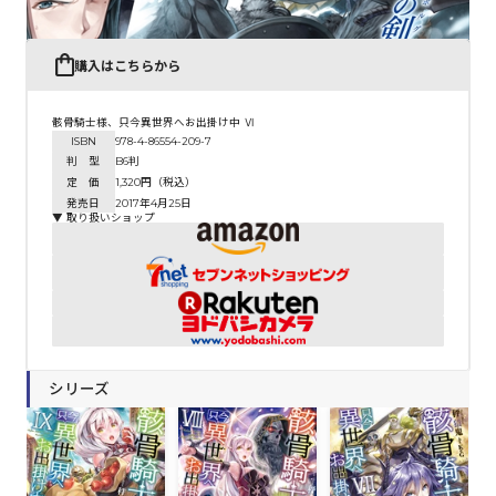
購入はこちらから
骸骨騎士様、只今異世界へお出掛け中 Ⅵ
ISBN
978-4-86554-209-7
判 型
B6判
定 価
1,320円（税込）
発売日
2017年4月25日
▼ 取り扱いショップ
シリーズ