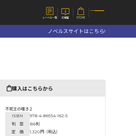
レーベル一覧
広報室
STORE
ノベルスサイトはこちら
S
企業
E
会社概要
報室
採用情報
アクセス
オーバーラップホールディングス
ベルス
コミックガルド
購入はこちらから
お問い合わせはこちら
不死王の嘆き２
ISBN
978-4-86554-162-5
コミックエッセイ
判 型
B6判
定 価
1,320円（税込）