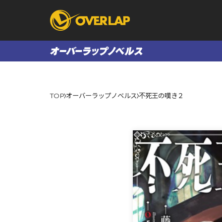
コミック
ライトノベ
TOP
オーバーラップノベルス
不死王の嘆き２
コミックガルド
文庫
コミッククリエ
ノベルス
LiQulle
ノベルスf
ラブパルフェ
ロサージュノベル
オーバーラップ文庫
オーバ
コミッククリエ