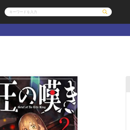
ル
その他
通販・NEW
コミックエッセイ
OVERLAP STOR
ポケットモンスター
オーバーラップ広
アニメ
ス
ゲーム
ーラップノベルス
オーバーラップノベルスf
ロサージュノ
リキューレ
コミックパルフェ