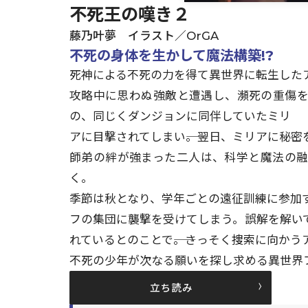
不死王の嘆き２
藤乃叶夢 イラスト／OrGA
不死の身体を生かして魔法構築!?
死神による不死の力を得て異世界に転生した
攻略中に思わぬ強敵と遭遇し、瀕死の重傷
の、同じくダンジョンに同伴していたミリ
アに目撃されてしまい――。翌日、ミリアに秘
師弟の絆が強まった二人は、科学と魔法の
く。
季節は秋となり、学年ごとの遠征訓練に参加
フの集団に襲撃を受けてしまう。誤解を解い
れているとのことで――。さっそく捜索に向かう
不死の少年が次なる願いを探し求める異世界
立ち読み