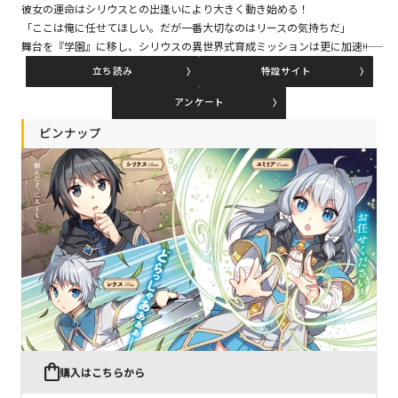
彼女の運命はシリウスとの出逢いにより大きく動き始める！
「ここは俺に任せてほしい。だが一番大切なのはリースの気持ちだ」
舞台を『学園』に移し、シリウスの異世界式育成ミッションは更に加速――!!
コミックエッセイ
立ち読み
特設サイト
閉じる
アンケート
ピンナップ
購入はこちらから