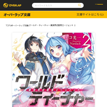
文庫サイトはこちら
コミック
ライトノベル
コミックガルド
文庫
ワールド・ティーチャー 異世界式教育エージェント ２
TOP
オーバーラップ文庫
コミッククリエ
ノベルス
LiQulle
ノベルスf
ラブパルフェ
ロサージュノベルス
その他
通販・NEWS
コミックエッセイ
OVERLAP STORE
ポケットモンスター
オーバーラップ広報室
アニメ
ゲーム
企業
会社概要
オーバーラップ文庫
採用情報
アクセス
オーバーラップホールディングス
お問い合わせはこちら
オーバーラップノベルス
オーバーラップノベルスf