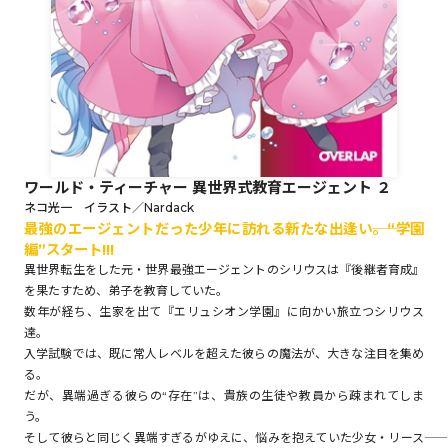
ロサージュノベルス
コミックガルド
ワールド・ティーチャー 異世界式教育エージェント ２
ネコ光一 イラスト／Nardack
最強のエージェントだった少年に訪れる新たな出逢い――。“学園
コミッククリエ
編”スタート!!!
異世界転生をした元・世界最強エージェントのシリウスは『後継者育成』
を果たすため、弟子を教育していた。
数年が経ち、生家を出て『エリュシオン学園』に向かい旅立つシリウス
リキューレ
達。
入学試験では、既に常人レベルを超えた彼らの魔法が、大きな注目を集め
る。
だが、異端過ぎる彼らの“存在”は、貴族の生徒や教員から疎まれてしま
う。
コミックパルフェ
そして彼らと同じく異端すぎるがゆえに、悩みを抱えていた少女・リース――