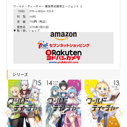
ワールド・ティーチャー 異世界式教育エージェント ２
ISBN
978-4-86554-103-8
判 型
A6判
定 価
759円（税込）
発売日
2016年2月25日
▼ 取り扱いショップ
シリーズ