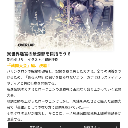
ロサージュノベルス
コミックガルド
異世界迷宮の最深部を目指そう６
割内タリサ イラスト／鵜飼沙樹
コミッククリエ
――『武闘大会』編、決着！
パリンクロンの腕輪を破壊し、記憶を取り戻したカナミ。全ての決着をつ
けるため、『ある人物』に狙いを悟られないよう、カナミはラスティアラ
やディアと共に行動を開始する。
新進気鋭のカナミとローウェンの決勝戦に否応なく盛り上がっていく武闘
リキューレ
大会。
順調に勝ち上がったローウェンはしかし、未練を果たせると臨んだ武闘大
会で『英雄』としての在り方に疑問を抱いていた――。
それぞれの思いが結実し、今ここに、一ノ月連合国総合騎士団種舞踏会は
コミックパルフェ
決着する。
立ち読み
特設サイト