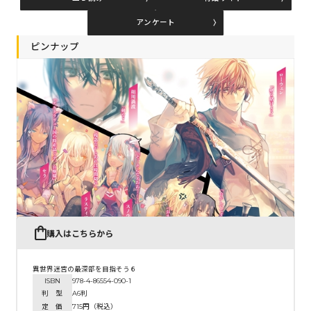
アンケート
コミックエッセイ
ピンナップ
閉じる
購入はこちらから
異世界迷宮の最深部を目指そう６
ISBN
978-4-86554-090-1
判 型
A6判
定 価
715円（税込）