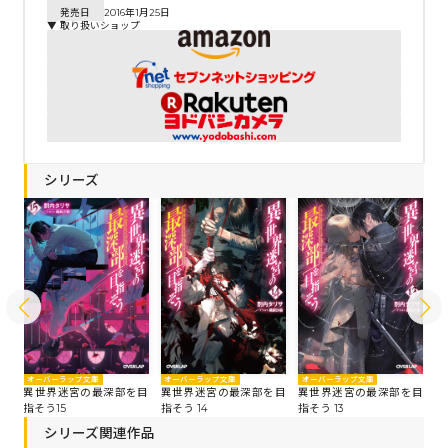
発売日
2016年1月25日
▼ 取り扱いショップ
シリーズ
オーバーラップ文庫
オーバーラップ文庫
オ
オーバーラップ文庫
目
異世界迷宮の最深部を目
異世界迷宮の最深部を目
異
異世界迷宮の最深部を目
指そう15
指そう 14
指
指そう 13
シリーズ関連作品