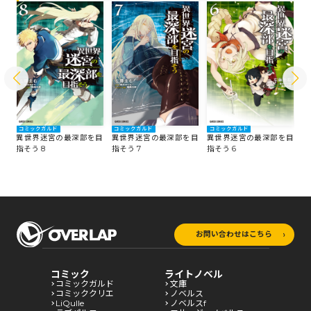
コミックガルド
コミックガルド
コミックガルド
コ
目
異世界迷宮の最深部を目
異世界迷宮の最深部を目
異世界迷宮の最深部を目
異
指そう 8
指そう 7
指そう 6
指
お問い合わせはこちら
コミック
ライトノベル
コミックガルド
文庫
コミッククリエ
ノベルス
LiQulle
ノベルスf