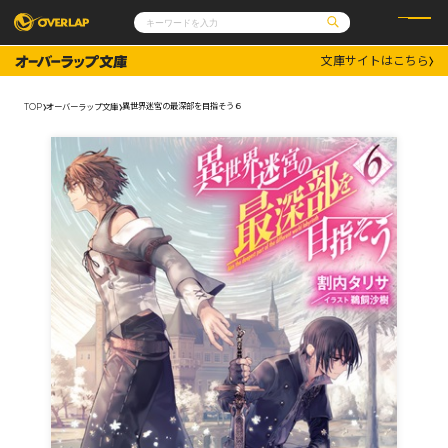
文庫サイトはこちら
コミック
ライトノベル
コミックガルド
文庫
異世界迷宮の最深部を目指そう６
TOP
オーバーラップ文庫
コミッククリエ
ノベルス
LiQulle
ノベルスf
ラブパルフェ
ロサージュノベルス
その他
通販・NEWS
コミックエッセイ
OVERLAP STORE
ポケットモンスター
オーバーラップ広報室
アニメ
ゲーム
企業
会社概要
オーバーラップ文庫
採用情報
アクセス
オーバーラップホールディングス
お問い合わせはこちら
オーバーラップノベルス
オーバーラップノベルスf