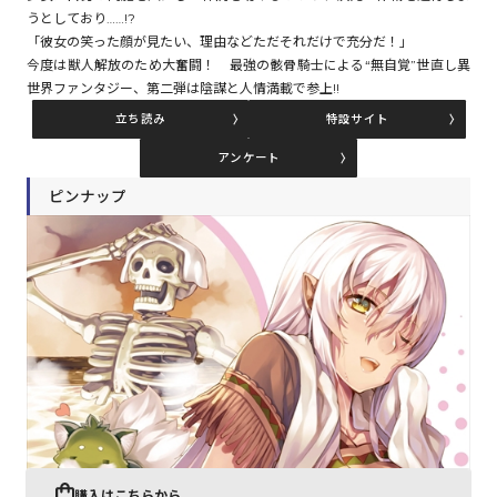
うとしており……!?
「彼女の笑った顔が見たい、理由などただそれだけで充分だ！」
今度は獣人解放のため大奮闘！ 最強の骸骨騎士による“無自覚”世直し異
コミックエッセイ
世界ファンタジー、第二弾は陰謀と人情満載で参上!!
閉じる
立ち読み
特設サイト
アンケート
ピンナップ
購入はこちらから