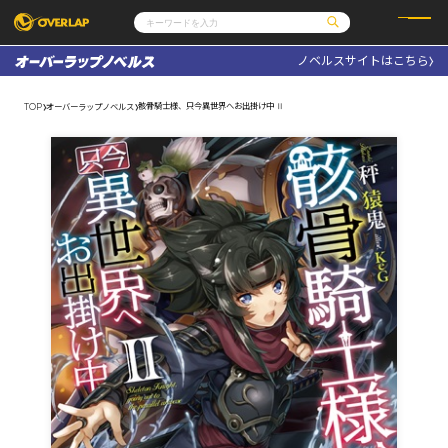
ノベルスサイトはこちら
コミック
ライトノベル
コミックガルド
文庫
骸骨騎士様、只今異世界へお出掛け中 Ⅱ
TOP
オーバーラップノベルス
コミッククリエ
ノベルス
LiQulle
ノベルスf
ラブパルフェ
ロサージュノベルス
その他
通販・NEWS
コミックエッセイ
OVERLAP STORE
ポケットモンスター
オーバーラップ広報室
アニメ
ゲーム
企業
会社概要
オーバーラップ文庫
採用情報
アクセス
オーバーラップホールディングス
お問い合わせはこちら
オーバーラップノベルス
オーバーラップノベルスf