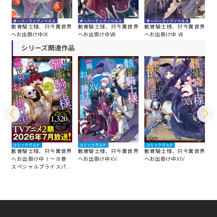
オーバーラップノベルス
オーバーラップノベルス
オーバーラップノベルス
オ
界
骸骨騎士様、只今異世界
骸骨騎士様、只今異世界
骸骨騎士様、只今異世界
骸
へお出掛け中Ⅸ
へお出掛け中Ⅷ
へお出掛け中 Ⅶ
へ
シリーズ関連作品
コミックガルド
コミックガルド
コミックガルド
コ
界
骸骨騎士様、只今異世界
骸骨騎士様、只今異世界
骸骨騎士様、只今異世界
骸
編
へお出掛け中Ⅰ～Ⅲ巻
へお出掛け中XV
へお出掛け中XIV
へ
スペシャルプライスパッ
ク