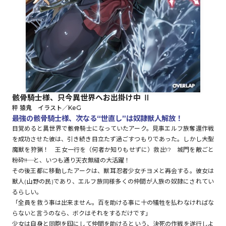
ロサージュノベルス
コミックガルド
骸骨騎士様、只今異世界へお出掛け中 Ⅱ
秤 猿鬼 イラスト／KeG
コミッククリエ
最強の骸骨騎士様、次なる“世直し”は奴隷獣人解放！
目覚めると異世界で骸骨騎士になっていたアーク。見事エルフ族奪還作戦
を成功させた彼は、引き続き目立たず過ごすつもりであった。しかし――大型
魔獣を狩猟！ 王女一行を（何者か知りもせずに）救出!? 城門を敵ごと
粉砕――!! と、いつも通り天衣無縫の大活躍！
リキューレ
その後王都に移動したアークは、獣耳忍者少女チヨメと再会する。彼女は
獣人(山野の民)であり、エルフ族同様多くの仲間が人族の奴隷にされてい
るらしい。
「全員を救う事は出来ません。百を助ける事に十の犠牲を払わなければな
コミックパルフェ
らないと言うのなら、ボクはそれをするだけです」
少女は自身と同胞を囮にして仲間を助けるという、決死の作戦を遂行しよ