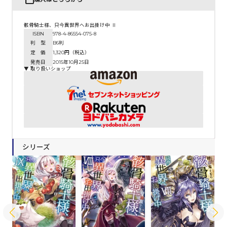
骸骨騎士様、只今異世界へお出掛け中 Ⅱ
ISBN
978-4-86554-075-8
判 型
B6判
定 価
1,320円（税込）
発売日
2015年10月25日
▼ 取り扱いショップ
シリーズ