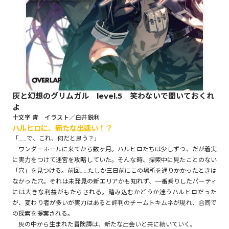
ロサージュノベルス
コミックガルド
灰と幻想のグリムガル level.5 笑わないで聞いておくれ
よ
コミッククリエ
十文字 青 イラスト／白井鋭利
ハルヒロに、新たな出逢い！？
「……で、これ、何だと思う？」
ワンダーホールに来てから数ヶ月。ハルヒロたちは少しずつ、だが着実
に実力をつけて迷宮を攻略していた。そんな時、探索中に見たことのない
リキューレ
「穴」を見つける。前回……たしか三日前にこの場所を通りかかったときは
なかった穴。それは未発見の新エリアかも知れず、一番乗りしたパーティ
には大きな利益がもたらされる。踏み込むかどうか迷うハルヒロだった
が、変わり者が多いが実力はあると評判のチームトキムネが現れ、合同で
コミックパルフェ
の探索を提案される。
灰の中から生まれた冒険譚は、新たな出会いと共に続いていく。