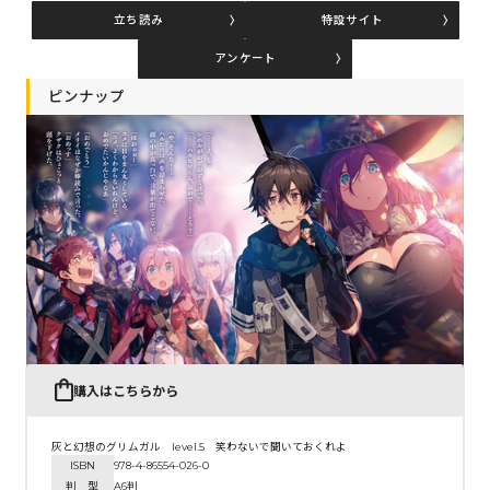
立ち読み
特設サイト
アンケート
コミックエッセイ
ピンナップ
閉じる
購入はこちらから
灰と幻想のグリムガル level.5 笑わないで聞いておくれよ
ISBN
978-4-86554-026-0
判 型
A6判