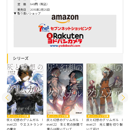
定 価
649円（税込）
発売日
2015年2月25日
▼ 取り扱いショップ
シリーズ
オーバーラップ文庫
オーバーラップ文庫
オーバーラップ文庫
オ
 l
灰と幻想のグリムガル l
灰と幻想のグリムガル l
灰と幻想のグリムガル l
灰
まれ
evel.23 ウエストランド
evel.22 生と死の狭間で
evel.21 光と闇を切り裂
e
の魔女
僕らは咲いていて
いて征け
時