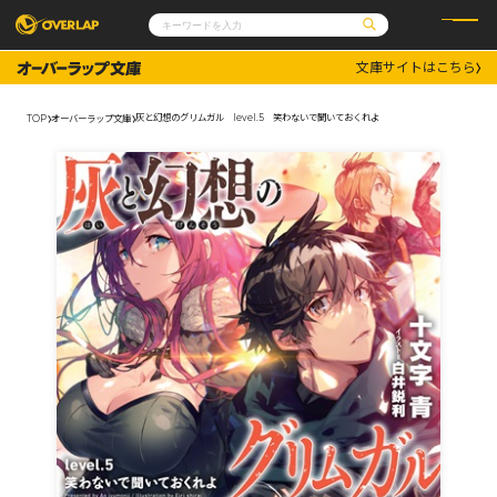
文庫サイトはこちら
コミック
ライトノベル
コミックガルド
文庫
灰と幻想のグリムガル level.5 笑わないで聞いておくれよ
TOP
オーバーラップ文庫
コミッククリエ
ノベルス
LiQulle
ノベルスf
ラブパルフェ
ロサージュノベルス
その他
通販・NEWS
コミックエッセイ
OVERLAP STORE
ポケットモンスター
オーバーラップ広報室
アニメ
ゲーム
企業
会社概要
オーバーラップ文庫
採用情報
アクセス
オーバーラップホールディングス
お問い合わせはこちら
オーバーラップノベルス
オーバーラップノベルスf