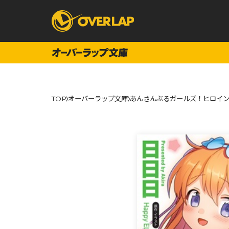
コミック
ライトノベ
TOP
オーバーラップ文庫
あんさんぶるガールズ！ヒロイ
コミックガルド
文庫
コミッククリエ
ノベルス
LiQulle
ノベルスf
ラブパルフェ
ロサージュノベル
オーバーラップ文庫
オーバ
コミッククリエ