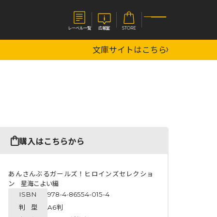
レーベル一覧
広報室
STORE
文庫サイトはこちら
S
企業
E
会社概要
報室
採用情報
アクセス
オーバーラップホールディングス
ベルス
コミックガルド
購入はこちらから
お問い合わせはこちら
あんさんぶるガールズ！ヒロインズセレクショ
ン 星海こよい編
ISBN
978-4-86554-015-4
コミックエッセイ
判 型
A6判