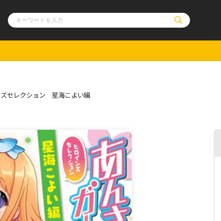
ル
その他
通販・NEW
ンズセレクション 星海こよい編
コミックエッセイ
OVERLAP STOR
ポケットモンスター
オーバーラップ広
アニメ
ス
ゲーム
ーラップノベルス
オーバーラップノベルスf
ロサージュノ
リキューレ
コミックパルフェ