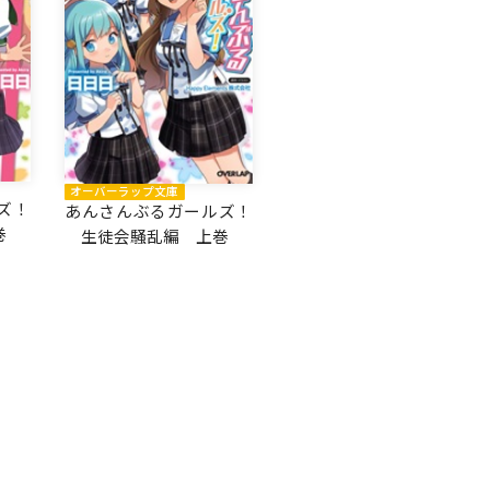
オーバーラップ文庫
ズ！
あんさんぶるガールズ！
巻
生徒会騒乱編 上巻