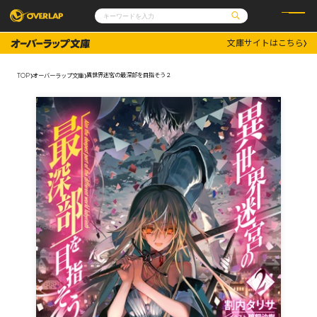
文庫サイトはこちら
コミック
ライトノベル
コミックガルド
文庫
異世界迷宮の最深部を目指そう２
TOP
オーバーラップ文庫
コミッククリエ
ノベルス
LiQulle
ノベルスf
ラブパルフェ
ロサージュノベルス
その他
通販・NEWS
コミックエッセイ
OVERLAP STORE
ポケットモンスター
オーバーラップ広報室
アニメ
ゲーム
企業
会社概要
オーバーラップ文庫
採用情報
アクセス
オーバーラップホールディングス
お問い合わせはこちら
オーバーラップノベルス
オーバーラップノベルスf