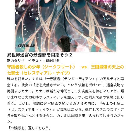
ロサージュノベルス
コミックガルド
異世界迷宮の最深部を目指そう２
割内タリサ イラスト／鵜飼沙樹
守護者殺しの少年（ジークフリート） vs 王国最強の天上の
コミッククリエ
七騎士（セレスティアル・ナイツ）
戦いを終えたカナミは『十守護者（テンガーディアン）』のアルティと再
会する。彼女の「恋を成就させたい」という依頼を受けつつ、迷宮攻略を
再開するカナミ。カナミは新たな仲間として火炎魔法を操るマリアと、類
リキューレ
いまれなる実力を持つラスティアラを加え、ついに前人未到の領域に辿り
着く。しかし、順調に迷宮探索を続けるカナミの前に、『天上の七騎士
（セレスティアル・ナイツ）』が立ちはだかる。逃亡してきたラスティア
ラを取り返さんとする彼らに、カナミは決闘を申し込まれてしまうのだっ
た。
コミックパルフェ
「――お嬢様を、返してもらう」