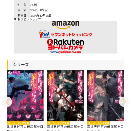
判 型
A6判
定 価
792円（税込）
発売日
2014年10月25日
▼ 取り扱いショップ
シリーズ
オーバーラップ文庫
オーバーラップ文庫
オ
オーバーラップ文庫
目
異世界迷宮の最深部を目
異世界迷宮の最深部を目
異
異世界迷宮の最深部を目