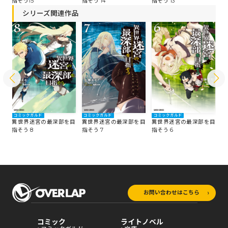
指そう15
指そう 14
指
指そう 13
シリーズ関連作品
コミックガルド
コミックガルド
コミックガルド
コ
目
異世界迷宮の最深部を目
異世界迷宮の最深部を目
異世界迷宮の最深部を目
異
指そう 8
指そう 7
指そう 6
指
お問い合わせはこちら
コミック
ライトノベル