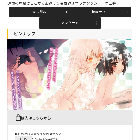
運命の車輪はここから加速する――異世界迷宮ファンタジー、第二弾！
立ち読み
特設サイト
コミックエッセイ
アンケート
閉じる
ピンナップ
購入はこちらから
異世界迷宮の最深部を目指そう２
ISBN
978-4-86554-009-3