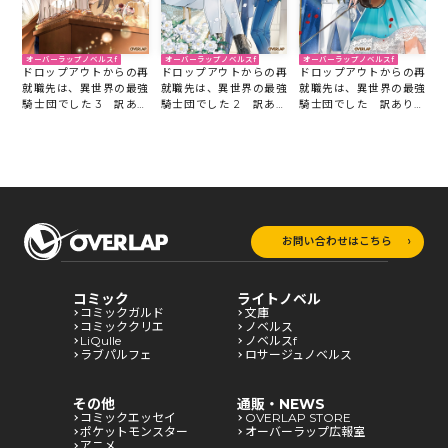
オーバーラップノベルスf
オーバーラップノベルスf
オーバーラップノベルスf
ドロップアウトからの再
ドロップアウトからの再
ドロップアウトからの再
就職先は、異世界の最強
就職先は、異世界の最強
就職先は、異世界の最強
騎士団でした 3 訳あり
騎士団でした 2 訳あり
騎士団でした 訳ありヴ
ヴァイオリニスト、魔力
ヴァイオリニスト、魔力
ァイオリニスト、魔力回
回復役になる
回復役になる
復役になる
お問い合わせはこちら
コミック
ライトノベル
コミックガルド
文庫
コミッククリエ
ノベルス
LiQulle
ノベルスf
ラブパルフェ
ロサージュノベルス
その他
通販・NEWS
コミックエッセイ
OVERLAP STORE
ポケットモンスター
オーバーラップ広報室
アニメ