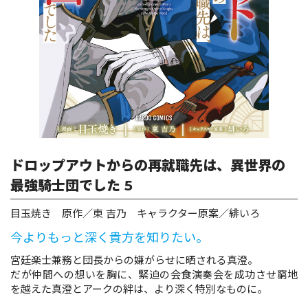
ロサージュノベルス
コミックガルド
コミッククリエ
ドロップアウトからの再就職先は、異世界の
最強騎士団でした 5
目玉焼き 原作／東 吉乃 キャラクター原案／緋いろ
リキューレ
今よりもっと深く貴方を知りたい。
宮廷楽士兼務と団長からの嫌がらせに晒される真澄。
だが仲間への想いを胸に、緊迫の会食演奏会を成功させ窮地
コミックパルフェ
を越えた真澄とアークの絆は、より深く特別なものに。