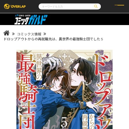
コミック
ライトノベル
コミックガルド
文庫
コミッククリエ
ノベルス
コミックス情報
LiQulle
ノベルスf
ラブパルフェ
ロサージュノベルス
ドロップアウトからの再就職先は、異世界の最強騎士団でした 5
その他
通販・NEWS
コミックエッセイ
OVERLAP STORE
ポケットモンスター
オーバーラップ広報室
アニメ
ゲーム
企業
会社概要
オーバーラップ文庫
採用情報
アクセス
オーバーラップホールディングス
お問い合わせはこちら
オーバーラップノベルス
オーバーラップノベルスf