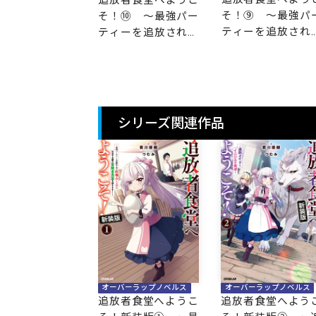
そ！⑨ ～最強パ
⑪ ～最強パー
そ！⑩ ～最強パー
ティーを追放され
ーを追放された
ティーを追放された
料理人は、冒険者
人は、冒険者食
料理人は、冒険者食
堂を開きます！～
開きます！～
堂を開きます！～
シリーズ関連作品
オーバーラップノベルス
オーバーラップノベルス
追放者食堂へようこ
追放者食堂へよう