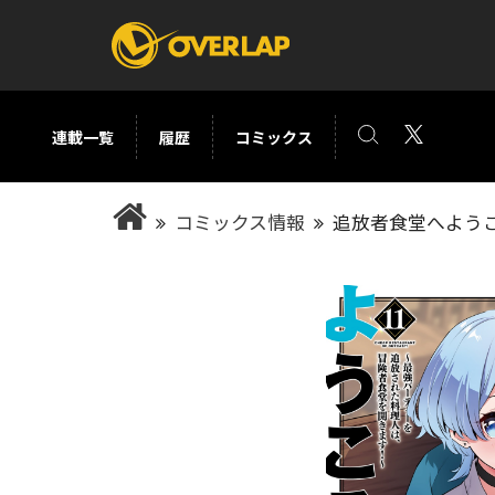
連載一覧
履歴
コミックス
コミック
ライトノベ
コミックス情報
追放者食堂へよう
コミックガルド
文庫
コミッククリエ
ノベルス
LiQulle
ノベルスf
ラブパルフェ
ロサージュノベル
オーバーラップ文庫
オーバ
コミッククリエ