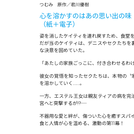
つむみ 原作／君川優樹
心を溶かすのはあの思い出の味
（紙＋電子）
姿を消したケイティを連れ戻すため、食堂
だが当のケイティは、デニスやセクたちを
な決意を固めていた。
「あたしの家族ごっこに、付き合わせるわ
彼女の覚悟を知ったセクたちは、本物の〝
を溶かしていく……。
一方、エステル王女は親友ティアの病を完
宮へと突撃するが――!?
不器用な愛と絆が、傷ついた心を癒すスパ
食と人情が心を温める、激動の第11幕！