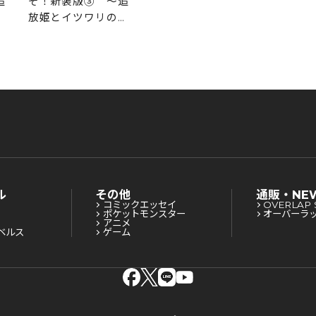
追
そ！新装版③ ～追
エ
放姫とイツワリの王
剣～
ル
その他
通販・NE
コミックエッセイ
OVERLAP 
ポケットモンスター
オーバーラ
アニメ
ベルス
ゲーム