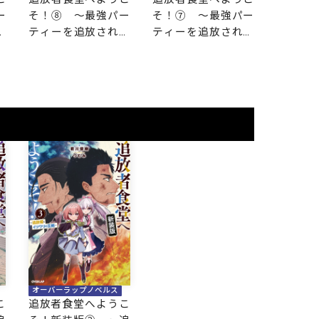
そ！⑦ ～最強パー
ー
そ！⑧ ～最強パー
そ！⑥
ティーを追放された
た
ティーを追放された
ティー
料理人は、冒険者食
食
料理人は、冒険者食
料理人
堂を開きます！～
堂を開きます！～
堂を開
オーバーラップノベルス
こ
追放者食堂へようこ