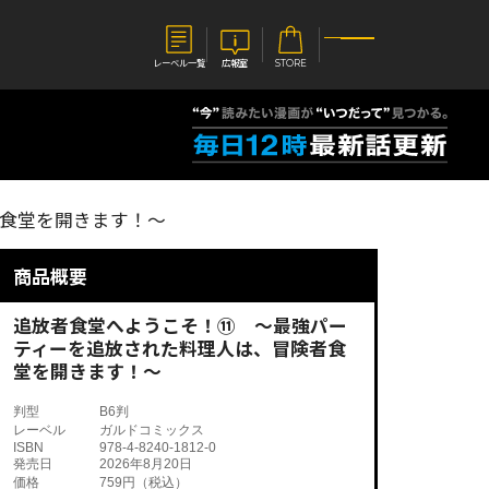
レーベル一覧
広報室
STORE
S
企業
食堂を開きます！～
E
会社概要
報室
採用情報
アクセス
商品概要
オーバーラップホールディングス
ベルス
コミックガルド
お問い合わせはこちら
追放者食堂へようこそ！⑪ ～最強パー
ティーを追放された料理人は、冒険者食
堂を開きます！～
判型
B6判
レーベル
ガルドコミックス
コミックエッセイ
ISBN
978-4-8240-1812-0
発売日
2026年8月20日
価格
759円（税込）