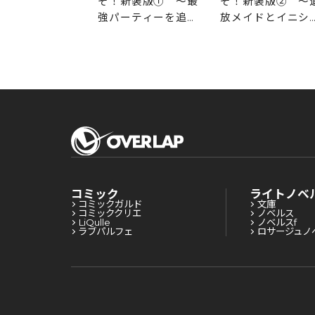
そ！新装版① ～最
そ！新装版② ～
強パーティーを追放
放メイドとイニシ
された料理人（Lv.9
の食卓～
9）は、田舎で念願
の冒険者食堂を開き
ます！～
コミック
ライトノベ
コミックガルド
文庫
コミッククリエ
ノベルス
LiQulle
ノベルスf
ラブパルフェ
ロサージュノ