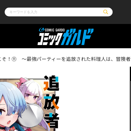
ル
その他
通販・NEW
こそ！⑪ ～最強パーティーを追放された料理人は、冒険者
コミックエッセイ
OVERLAP STOR
ポケットモンスター
オーバーラップ広
アニメ
ス
ゲーム
ーラップノベルス
オーバーラップノベルスf
ロサージュノ
リキューレ
コミックパルフェ