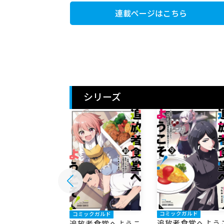
連載ページはこちら
シリーズ
コミックガルド
ックガルド
コミックガルド
追放者食堂へよう
者食堂へようこ
追放者食堂へようこ