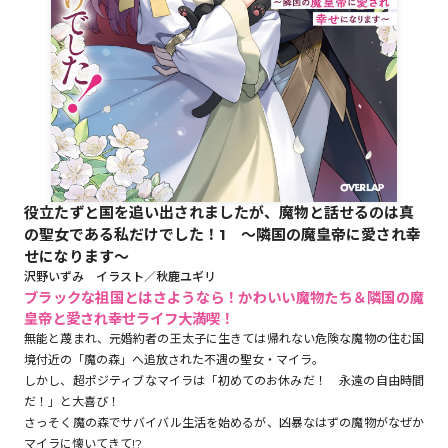
ロサージュノベルス
コミックガルド
役立たずと国を追い出されましたが、魔物と話せるのは真
コミッククリエ
の聖女である私だけでした！1 ～隣国の魔皇帝に愛され幸
せになります～
沢野いずみ イラスト／秋鹿ユギリ
ブラックな祖国とはさようなら！かわいい魔物たち＆隣国の魔
皇帝と愛され幸せライフ大満喫！
リキューレ
無能と蔑まれ、元婚約者の王太子に生きては帰れない危険な魔物の住む国
境付近の「魔の森」へ追放された不遇の聖女・マイラ。
しかし、超ポジティブなマイラは「初めてのお休みだ！ 永遠の自由時間
だ！」と大喜び！
コミックパルフェ
さっそく魔の森でサバイバル生活を始めるが、凶暴なはずの魔物がなぜか
マイラに懐いてきて!?