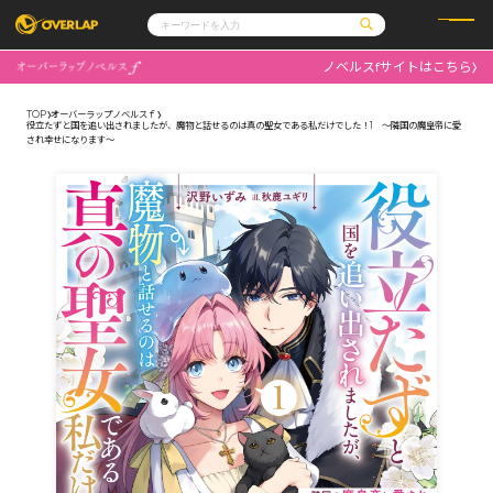
ノベルスfサイトはこちら
コミック
ライトノベル
コミックガルド
文庫
TOP
オーバーラップノベルスｆ
コミッククリエ
ノベルス
役立たずと国を追い出されましたが、魔物と話せるのは真の聖女である私だけでした！1 ～隣国の魔皇帝に愛
LiQulle
ノベルスf
され幸せになります～
ラブパルフェ
ロサージュノベルス
その他
通販・NEWS
コミックエッセイ
OVERLAP STORE
ポケットモンスター
オーバーラップ広報室
アニメ
ゲーム
企業
会社概要
オーバーラップ文庫
採用情報
アクセス
オーバーラップホールディングス
お問い合わせはこちら
オーバーラップノベルス
オーバーラップノベルスf