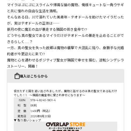
マイラはぷにぷにスライムや博識な猫の魔物、俺様キュートな一角ウサギ
と共に憧れの自由な生活を満喫。
そんなある日、川で溺れていた美青年・テオドールを助けたマイラだった
コミックエッセイ
が、実はテオドールの正体は――
新月の夜に魔王の血が暴走する隣国の若き皇帝で!?
閉じる
どうやら真の聖女であるマイラだけがテオドールの暴走を止めることがで
きるらしく……？
一方、真の聖女を失った故郷は魔物の襲撃で大混乱に陥り、身勝手な元婚
約者が今更迎えに来て!?
魔物と心を通わせるポジティブ聖女が隣国で幸せを掴む、逆転シンデレラ
ストーリー、開幕！
購入はこちらから
役立たずと国を追い出されましたが、魔物と話せるのは真の聖女である私だけ
でした！1 ～隣国の魔皇帝に愛され幸せになります～
ISBN
978-4-8240-1801-4
判 型
B6判
定 価
1,430円（税込）
発売日
2026年8月20日
▼ 取り扱いショップ