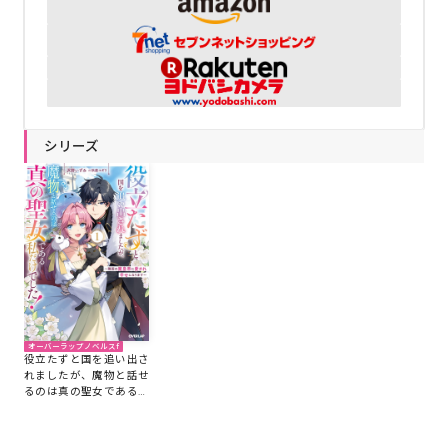
シリーズ
オーバーラップノベルスf
役立たずと国を追い出さ
れましたが、魔物と話せ
るのは真の聖女である私
だけでした！1 ～隣国の
魔皇帝に愛され幸せにな
ります～