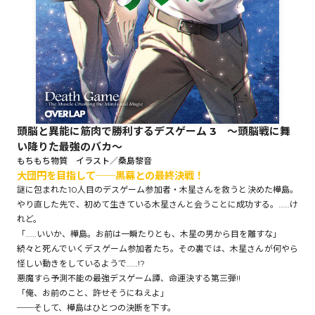
ロサージュノベルス
コミックガルド
頭脳と異能に筋肉で勝利するデスゲーム 3 ～頭脳戦に舞
い降りた最強のバカ～
コミッククリエ
もちもち物質 イラスト／桑島黎音
大団円を目指して──黒幕との最終決戦！
謎に包まれた10人目のデスゲーム参加者・木星さんを救うと決めた樺島。
やり直した先で、初めて生きている木星さんと会うことに成功する。……け
れど。
リキューレ
「……いいか、樺島。お前は一瞬たりとも、木星の男から目を離すな」
続々と死んでいくデスゲーム参加者たち。その裏では、木星さんが何やら
怪しい動きをしているようで……!?
悪魔すら予測不能の最強デスゲーム譚、命運決する第三弾!!
「俺、お前のこと、許せそうにねえよ」
コミックパルフェ
──そして、樺島はひとつの決断を下す。