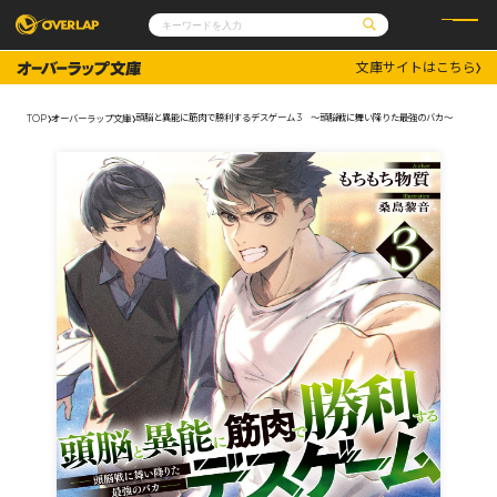
文庫サイトはこちら
コミック
ライトノベル
コミックガルド
文庫
頭脳と異能に筋肉で勝利するデスゲーム 3 ～頭脳戦に舞い降りた最強のバカ～
TOP
オーバーラップ文庫
コミッククリエ
ノベルス
LiQulle
ノベルスf
ラブパルフェ
ロサージュノベルス
その他
通販・NEWS
コミックエッセイ
OVERLAP STORE
ポケットモンスター
オーバーラップ広報室
アニメ
ゲーム
企業
会社概要
オーバーラップ文庫
採用情報
アクセス
オーバーラップホールディングス
お問い合わせはこちら
オーバーラップノベルス
オーバーラップノベルスf