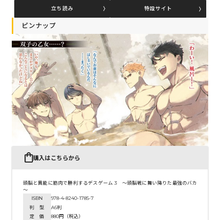
立ち読み
特設サイト
ピンナップ
コミックエッセイ
閉じる
購入はこちらから
頭脳と異能に筋肉で勝利するデスゲーム 3 ～頭脳戦に舞い降りた最強のバカ
～
ISBN
978-4-8240-1785-7
判 型
A6判
定 価
880円（税込）