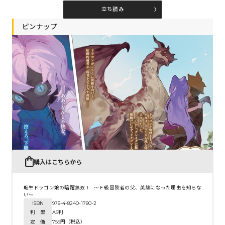
立ち読み
ピンナップ
コミックエッセイ
閉じる
購入はこちらから
転生ドラゴン娘の暗躍無双 1 ～Ｆ級冒険者の父、英雄になった理由を知らな
い～
ISBN
978-4-8240-1780-2
判 型
A6判
定 価
759円（税込）