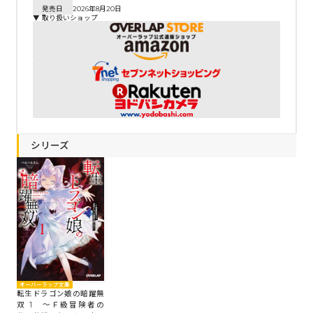
発売日
2026年8月20日
▼ 取り扱いショップ
シリーズ
オーバーラップ文庫
転生ドラゴン娘の暗躍無
双 1 ～Ｆ級冒険者の