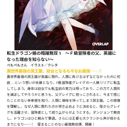
ロサージュノベルス
コミックガルド
転生ドラゴン娘の暗躍無双 1 ～Ｆ級冒険者の父、英雄に
なった理由を知らない～
コミッククリエ
ぺもぺもさん イラスト／クレタ
異世界最強の冥王龍、幼女となるも今なお最強──！
異世界最強の冥王龍が英雄に敗れ、人類に負けるはずなどなかったのに何
故……という想いが未練となり、F級冒険者グレイグの一人娘リリアに転生
してしまう。身体は幼女でも転生前の実力は残っており、この力で人類共
リキューレ
を滅ぼしてやろうかと思うも、父グレイグに抱っこされると、今まで感じ
たことのない多幸感を知り、人類に興味を持ってしまう冥王龍。この感情
を理解し、なぜ人類に敗れたのか突き止めようと決めると、陰からグレイ
グを活躍させ、冒険者として成り上がらせようとする。ダンジョンで無双
コミックパルフェ
し、ドラゴンはひと睨みで撃退。さらには王都七大クランから声が掛かる
までになり──！ 留まることのない最強無双譚、開幕！