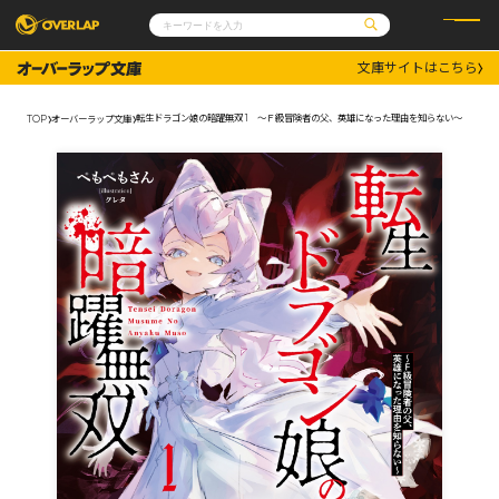
文庫サイトはこちら
コミック
ライトノベル
コミックガルド
文庫
転生ドラゴン娘の暗躍無双 1 ～Ｆ級冒険者の父、英雄になった理由を知らない～
TOP
オーバーラップ文庫
コミッククリエ
ノベルス
LiQulle
ノベルスf
ラブパルフェ
ロサージュノベルス
その他
通販・NEWS
コミックエッセイ
OVERLAP STORE
ポケットモンスター
オーバーラップ広報室
アニメ
ゲーム
企業
会社概要
オーバーラップ文庫
採用情報
アクセス
オーバーラップホールディングス
お問い合わせはこちら
オーバーラップノベルス
オーバーラップノベルスf