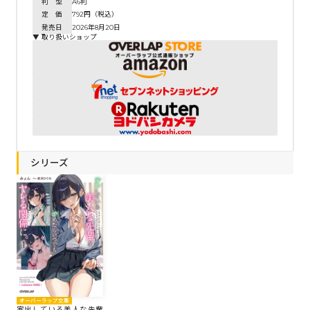
判 型
A6判
定 価
792円（税込）
発売日
2026年8月20日
▼ 取り扱いショップ
シリーズ
オーバーラップ文庫
家出している美人な先輩