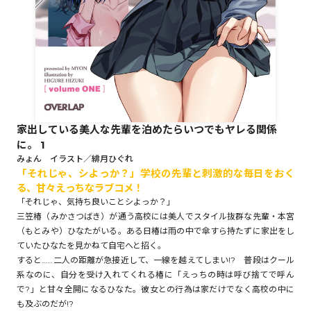
ロサージュノベルス
コミックガルド
家出している美人な先輩を泊めたらいつでもヤレる関係
に。 1
コミッククリエ
みょん イラスト／緋月ひぐれ
「それじゃ、シよっか？」学校の先輩と刺激的な毎日をおく
る、甘々えっちなラブコメ！
「それじゃ、気持ち良いことシよっか？」
三笠椿（みかさつばき）が通う高校には美人でスタイル抜群な先輩・本宮
リキューレ
（もとみや）ひなたがいる。ある日椿は雨の中で傘すら持たずに家出をし
ていたひなたを見かねて自宅へと招く。
すると……二人の距離が急接近して、一線を越えてしまい!? 普段はクール
系なのに、自分を受け入れてくれる椿に「えっちの時は呼び捨てで呼ん
で?」と甘々全開になるひなた。彼女との行為は家だけでなく高校の中に
コミックパルフェ
も及ぶのだが!?