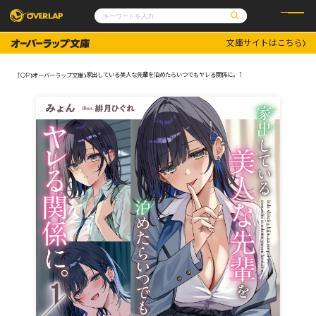
文庫サイトはこちら
コミック
ライトノベル
コミックガルド
文庫
家出している美人な先輩を泊めたらいつでもヤレる関係に。 1
TOP
オーバーラップ文庫
コミッククリエ
ノベルス
LiQulle
ノベルスf
ラブパルフェ
ロサージュノベルス
その他
通販・NEWS
コミックエッセイ
OVERLAP STORE
ポケットモンスター
オーバーラップ広報室
アニメ
ゲーム
企業
会社概要
オーバーラップ文庫
採用情報
アクセス
オーバーラップホールディングス
お問い合わせはこちら
オーバーラップノベルス
オーバーラップノベルスf