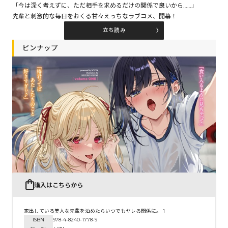
「今は深く考えずに、ただ相手を求めるだけの関係で良いから……」
先輩と刺激的な毎日をおくる甘々えっちなラブコメ、開幕！
立ち読み
コミックエッセイ
ピンナップ
閉じる
購入はこちらから
家出している美人な先輩を泊めたらいつでもヤレる関係に。 1
ISBN
978-4-8240-1778-9