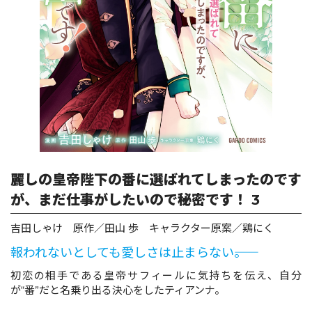
ロサージュノベルス
コミックガルド
コミッククリエ
麗しの皇帝陛下の番に選ばれてしまったのです
が、まだ仕事がしたいので秘密です！ 3
リキューレ
吉田しゃけ 原作／田山 歩 キャラクター原案／鶏にく
報われないとしても愛しさは止まらない――。
初恋の相手である皇帝サフィールに気持ちを伝え、自分
が“番”だと名乗り出る決心をしたティアンナ。
コミックパルフェ