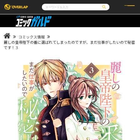
コミック
ライトノベル
コミックガルド
文庫
コミッククリエ
ノベルス
コミックス情報
LiQulle
ノベルスf
ラブパルフェ
ロサージュノベルス
麗しの皇帝陛下の番に選ばれてしまったのですが、まだ仕事がしたいので秘密
その他
通販・NEWS
です！ 3
コミックエッセイ
OVERLAP STORE
ポケットモンスター
オーバーラップ広報室
アニメ
ゲーム
企業
会社概要
オーバーラップ文庫
採用情報
アクセス
オーバーラップホールディングス
お問い合わせはこちら
オーバーラップノベルス
オーバーラップノベルスf