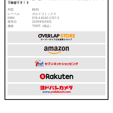
で秘密です！ 3
判型
B6判
レーベル
ガルドコミックス
ISBN
978-4-8240-1767-3
発売日
2026年8月8日
価格
759円（税込）