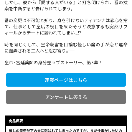
しかし、彼から『愛する人がいる』と打ち明けられ、番の捜
索を中断すると告げられてしまう。
コミックエッセイ
番の変更は不可能と知り、身を引けないティアンナは恋心を捨
て、仕事として皇后の役目を果たそうと決意するも突然サフ
閉じる
ィールからデートに誘われてしまい…!?
時を同じくして、皇帝殺害を目論む怪しい魔の手が恋と運命
に翻弄される二人へと忍び寄り――。
皇帝×宮廷薬師の身分差ラブストーリー、第3幕！
連載ページはこちら
アンケートに答える
商品概要
麗しの皇帝陛下の番に選ばれてしまったのですが、まだ仕事がしたいの