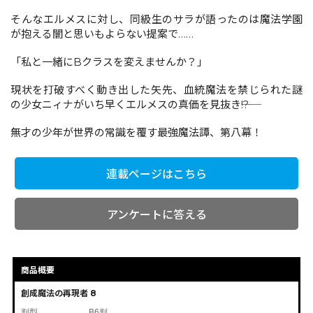
そんなエルメスに対し、同級生のサラが語ったのは魔法学園
が抱える闇と思いもよらない提案で……
コミックエッセイ
「私と一緒にBクラスを変えませんか？」
閉じる
現状を打破すべく動き出した矢先、血統魔法を禁じられた謎
の少女ニィナがいち早くエルメスの真価を見抜き――!?
無才の少年が世界の常識を覆す最強魔法譚、第八幕！
連載ページはこちら
アンケートに答える
商品概要
創成魔法の再現者 8
判型
B6判