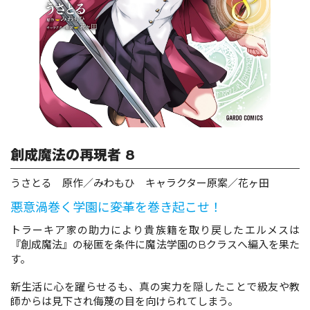
ロサージュノベルス
コミックガルド
創成魔法の再現者 8
コミッククリエ
うさとる 原作／みわもひ キャラクター原案／花ヶ田
悪意渦巻く学園に――変革を巻き起こせ！
リキューレ
トラーキア家の助力により貴族籍を取り戻したエルメスは
『創成魔法』の秘匿を条件に魔法学園のBクラスへ編入を果た
す。
新生活に心を躍らせるも、真の実力を隠したことで級友や教
コミックパルフェ
師からは見下され侮蔑の目を向けられてしまう。