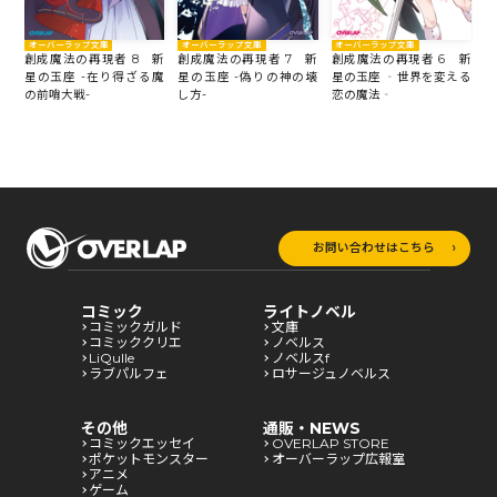
オーバーラップ文庫
オーバーラップ文庫
オーバーラップ文庫
新
創成魔法の再現者 8 新
創成魔法の再現者 7 新
創成魔法の再現者 6 新
創
決
星の玉座 -在り得ざる魔
星の玉座 -偽りの神の壊
星の玉座 ‐世界を変える
星
の前哨大戦-
し方-
恋の魔法‐
女
お問い合わせはこちら
コミック
ライトノベル
コミックガルド
文庫
コミッククリエ
ノベルス
LiQulle
ノベルスf
ラブパルフェ
ロサージュノベルス
その他
通販・NEWS
コミックエッセイ
OVERLAP STORE
ポケットモンスター
オーバーラップ広報室
アニメ
ゲーム