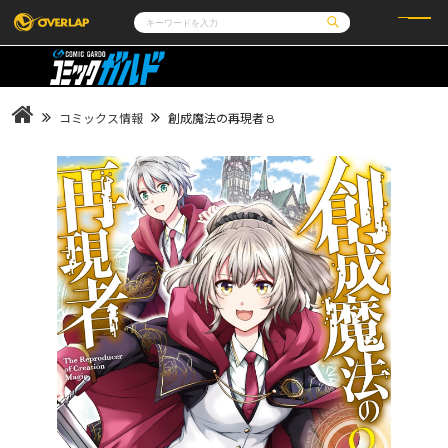
コミック
ライトノベル
コミックガルド
文庫
コミッククリエ
ノベルス
コミックス情報
創成魔法の再現者 8
LiQulle
ノベルスf
ラブパルフェ
ロサージュノベルス
その他
通販・NEWS
コミックエッセイ
OVERLAP STORE
ポケットモンスター
オーバーラップ広報室
アニメ
ゲーム
企業
会社概要
オーバーラップ文庫
採用情報
アクセス
オーバーラップホールディングス
お問い合わせはこちら
オーバーラップノベルス
オーバーラップノベルスf