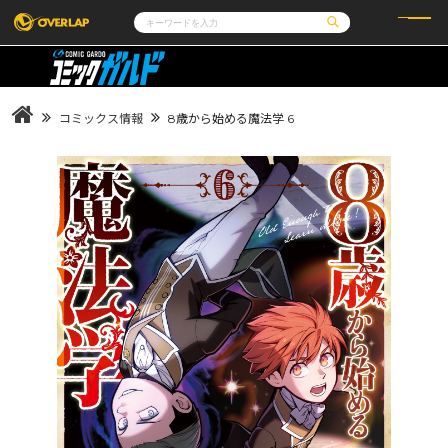
コミック
ライトノベル
コミックガルド
文庫
コミッククリエ
ノベルス
コミックス情報
8歳から始める魔法学 6
LiQulle
ノベルスf
ラブパルフェ
ロサージュノベルス
その他
通販・NEWS
コミックエッセイ
OVERLAP STORE
ポケットモンスター
オーバーラップ広報室
アニメ
ゲーム
企業
会社概要
オーバーラップ文庫
採用情報
アクセス
オーバーラップホールディングス
お問い合わせはこちら
オーバーラップノベルス
オーバーラップノベルスf