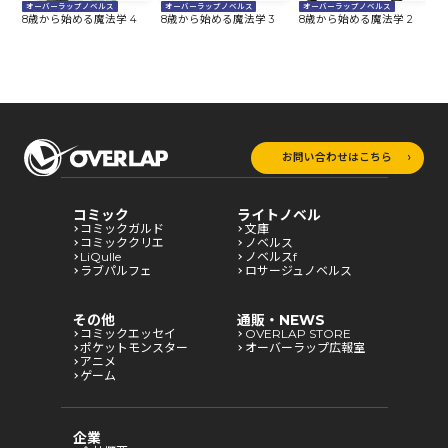
オーバーラップノベルス
オーバーラップノベルス
オーバーラップノベルス
8歳から始める魔法学 4
8歳から始める魔法学 3
8歳から始める魔法学 2
8
お問い合わせはこちら
コミック
ライトノベル
コミックガルド
文庫
コミッククリエ
ノベルス
LiQulle
ノベルスf
ラブパルフェ
ロサージュノベルス
その他
通販・NEWS
コミックエッセイ
OVERLAP STORE
ポケットモンスター
オーバーラップ広報室
アニメ
ゲーム
企業