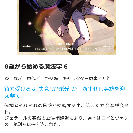
ロサージュノベルス
コミックガルド
8歳から始める魔法学 6
コミッククリエ
ゆうなぎ 原作／上野夕陽 キャラクター原案／乃希
待ち受けるは"失意"か――"栄光"か 新生せし英雄を迎
え撃て
リキューレ
候補者それぞれの思惑が交錯する中、迎えた立会演説会当
日。
ジェラールの突然の立候補辞退により、選挙はロイとヴァン
の一気討ちに持ち込まれた。
コミックパルフェ