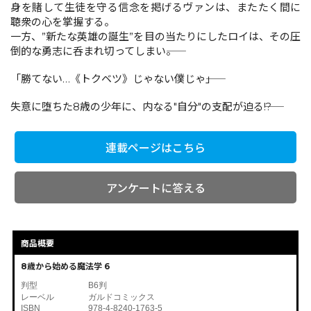
身を賭して生徒を守る信念を掲げるヴァンは、またたく間に
聴衆の心を掌握する。
一方、”新たな英雄の誕生”を目の当たりにしたロイは、その圧
コミックエッセイ
倒的な勇志に呑まれ切ってしまい――。
閉じる
「勝てない…《トクベツ》じゃない僕じゃ――」
失意に堕ちた8歳の少年に、内なる"自分"の支配が迫る――!?
連載ページはこちら
アンケートに答える
商品概要
8歳から始める魔法学 6
判型
B6判
レーベル
ガルドコミックス
ISBN
978-4-8240-1763-5