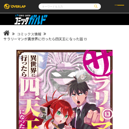
コミック
ライトノベル
コミックガルド
文庫
コミッククリエ
ノベルス
コミックス情報
LiQulle
ノベルスf
ラブパルフェ
ロサージュノベルス
サラリーマンが異世界に行ったら四天王になった話 13
その他
通販・NEWS
コミックエッセイ
OVERLAP STORE
ポケットモンスター
オーバーラップ広報室
アニメ
ゲーム
企業
会社概要
オーバーラップ文庫
採用情報
アクセス
オーバーラップホールディングス
お問い合わせはこちら
オーバーラップノベルス
オーバーラップノベルスf