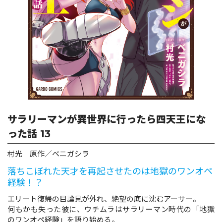
ロサージュノベルス
コミックガルド
コミッククリエ
サラリーマンが異世界に行ったら四天王にな
った話 13
村光 原作／ベニガシラ
リキューレ
落ちこぼれた天才を再起させたのは地獄のワンオペ
経験！？
エリート復帰の目論見が外れ、絶望の底に沈むアーサー。
コミックパルフェ
何もかも失った彼に、ウチムラはサラリーマン時代の「地獄
のワンオペ経験」を語り始める。