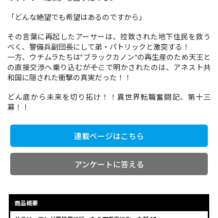
「どんな絶望でも希望はあるのですから」
コミックエッセイ
その言葉に再起したアーサーは、拉致された地下住民を救う
べく、警備兵副団長にして弟・パトリックと激突する！
閉じる
一方、ウチムラたちは"ブラックカノン"の再生産のため天王と
の直接交渉へ乗り込むが――そこで明かされたのは、アネスト共
和国に隠された衝撃の真実だった！！
どん底から未来を切り拓け！！異世界転職奮闘記、第十三
幕！！
連載ページはこちら
アンケートに答える
商品概要