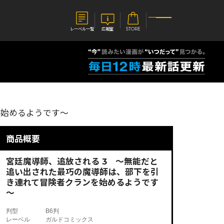
レーベル一覧
広報室
STORE
S
企業
E
会社概要
を始めるようです～
報室
採用情報
アクセス
オーバーラップホールディングス
商品概要
ベルス
コミックガルド
お問い合わせはこちら
宮廷魔導師、追放される 3 ～無能だと
追い出された最巧の魔導師は、部下を引
き連れて冒険者クランを始めるようです
～
コミックエッセイ
判型
B6判
レーベル
ガルドコミックス