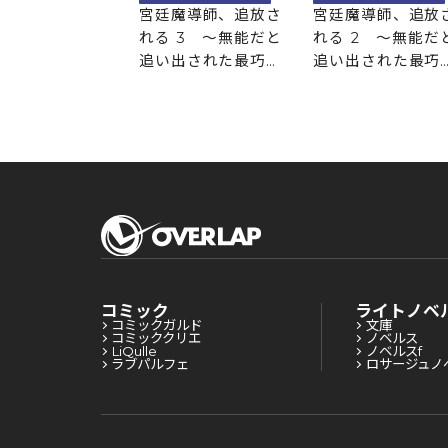
宮廷魔導師、追放さ
宮廷魔導師、追放
れる 3 ～無能だと
れる 2 ～無能だ
追い出された最巧の
追い出された最巧
魔導師は、部下を引
魔導師は、部下を
き連れて冒険者クラ
き連れて冒険者ク
ンを始めるようです
ンを始めるようで
～
～
コミック
ライトノベ
コミックガルド
文庫
コミッククリエ
ノベルス
LiQulle
ノベルスf
ラブパルフェ
ロサージュノ