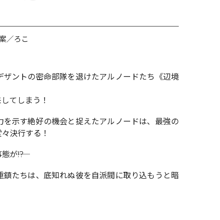
案／ろこ
デザントの密命部隊を退けたアルノードたち《辺境
来してしまう！
力を示す絶好の機会と捉えたアルノードは、最強の
堂々決行する！
――!?
重鎮たちは、底知れぬ彼を自派閥に取り込もうと暗