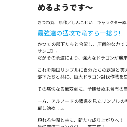
めるようです～
きつね丸 原作／しんこせい キャラクター原
最強達の猛攻で竜すら一捻り!!
かつての部下たちと合流し、圧倒的な力で
サンゴ》。
だがその余波により、強大なドラゴンが襲
これを隣国リンブルに自分たちの覇道と実
部下たちと共に、巨大ドラゴン討伐作戦を
その痛快なる無双劇に、予期せぬ未曾有の事態が
一方、アルノードの躍進を見たリンブルの
躍し始め……。
頼れる仲間と共に、新たな成り上がりへ！