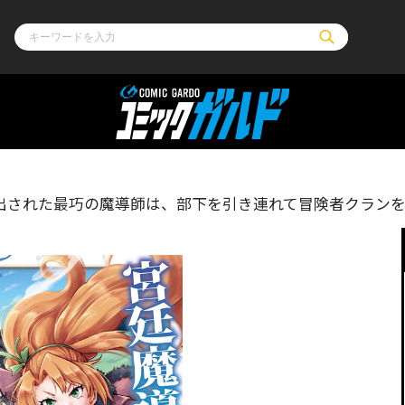
ル
その他
通販・NEW
コミックエッセイ
OVERLAP STOR
い出された最巧の魔導師は、部下を引き連れて冒険者クラン
ポケットモンスター
オーバーラップ広
アニメ
ス
ゲーム
ーラップノベルス
オーバーラップノベルスf
ロサージュノ
リキューレ
コミックパルフェ