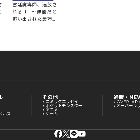
さ
宮廷魔導師、追放さ
と
れる 1 ～無能だと
の
追い出された最巧の
引
魔導師は、部下を引
ラ
き連れて冒険者クラ
す
ンを始めるようです
～
ル
その他
通販・NE
コミックエッセイ
OVERLAP 
ポケットモンスター
オーバーラ
アニメ
ベルス
ゲーム