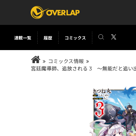
連載一覧
履歴
コミックス
コミック
ライトノベ
コミックス情報
コミックガルド
文庫
宮廷魔導師、追放される 3 ～無能だと追
コミッククリエ
ノベルス
LiQulle
ノベルスf
ラブパルフェ
ロサージュノベル
オーバーラップ文庫
オーバ
コミッククリエ