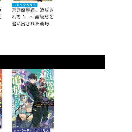
コミックガルド
さ
宮廷魔導師、追放さ
と
れる 1 ～無能だと
の
追い出された最巧の
引
魔導師は、部下を引
ラ
き連れて冒険者クラ
す
ンを始めるようです
～
オーバーラップノベルス