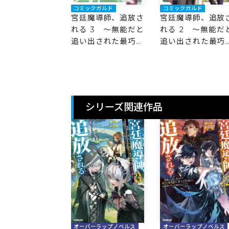
コミックガルド
コミックガルド
宮廷魔導師、追放さ
宮廷魔導師、追放
れる 3 ～無能だと
れる 2 ～無能だ
追い出された最巧の
追い出された最巧
魔導師は、部下を引
魔導師は、部下を
き連れて冒険者クラ
き連れて冒険者ク
ンを始めるようです
ンを始めるようで
～
～
シリーズ関連作品
オーバーラップノベルス
オーバーラップノベルス