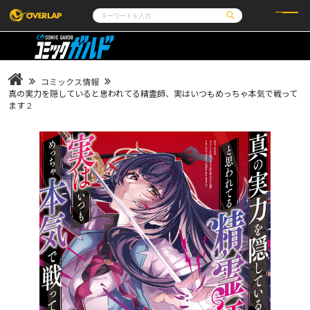
コミック
ライトノベル
コミックガルド
文庫
コミッククリエ
ノベルス
コミックス情報
LiQulle
ノベルスf
ラブパルフェ
ロサージュノベルス
真の実力を隠していると思われてる精霊師、実はいつもめっちゃ本気で戦って
その他
通販・NEWS
ます 2
コミックエッセイ
OVERLAP STORE
ポケットモンスター
オーバーラップ広報室
アニメ
ゲーム
企業
会社概要
オーバーラップ文庫
採用情報
アクセス
オーバーラップホールディングス
お問い合わせはこちら
オーバーラップノベルス
オーバーラップノベルスf