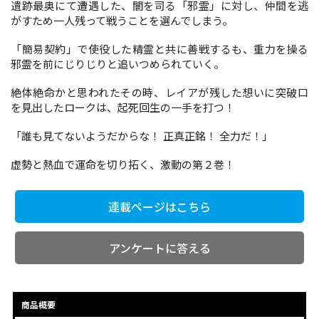
遺跡最奥にて遭遇した、闇を司る「邪霊」に対し、仲間を逃
がすため一人残って戦うことを選んでしまう。
コミックエッセイ
「簡易契約」で使役した精霊と共に善戦するも、重力を操る
邪霊を前にじりじりと追いつめられていく。
閉じる
絶体絶命かと思われたその時、レイアが残した想いに突破口
を見出したロークは、起死回生の一手を打つ！
「誰も見てないようだからな！ 正真正銘！ 全力だ！」
虚勢と熱血で運命を切り拓く、激動の第２巻！
連載ページはこちら
アンケートに答える
商品概要