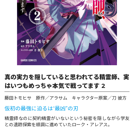
ロサージュノベルス
コミックガルド
コミッククリエ
真の実力を隠していると思われてる精霊師、実
はいつもめっちゃ本気で戦ってます 2
リキューレ
藤田トモヒサ 原作／アラサム キャラクター原案／刀 彼方
仮初の最強に迫るは“最凶”の刃
精霊師なのに契約精霊がいないという秘密を隠しながら学友
との遺跡探索を順調に進めていたローク・アレアス。
コミックパルフェ