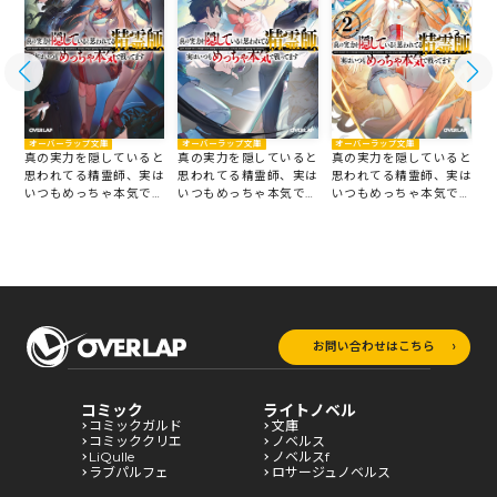
オーバーラップ文庫
オーバーラップ文庫
オーバーラップ文庫
真の実力を隠していると
真の実力を隠していると
真の実力を隠していると
と
思われてる精霊師、実は
思われてる精霊師、実は
思われてる精霊師、実は
は
いつもめっちゃ本気で戦
いつもめっちゃ本気で戦
いつもめっちゃ本気で戦
戦
ってます 4
ってます 3
ってます 2
っ
お問い合わせはこちら
コミック
ライトノベル
コミックガルド
文庫
コミッククリエ
ノベルス
LiQulle
ノベルスf
ラブパルフェ
ロサージュノベルス