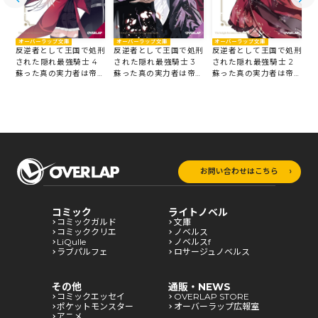
オーバーラップ文庫
オーバーラップ文庫
オーバーラップ文庫
刑
反逆者として王国で処刑
反逆者として王国で処刑
反逆者として王国で処刑
5
された隠れ最強騎士 4
された隠れ最強騎士 3
された隠れ最強騎士 2
国
蘇った真の実力者は帝国
蘇った真の実力者は帝国
蘇った真の実力者は帝国
ルートで英雄となる
ルートで英雄となる
ルートで英雄となる
ル
お問い合わせはこちら
コミック
ライトノベル
コミックガルド
文庫
コミッククリエ
ノベルス
LiQulle
ノベルスf
ラブパルフェ
ロサージュノベルス
その他
通販・NEWS
コミックエッセイ
OVERLAP STORE
ポケットモンスター
オーバーラップ広報室
アニメ