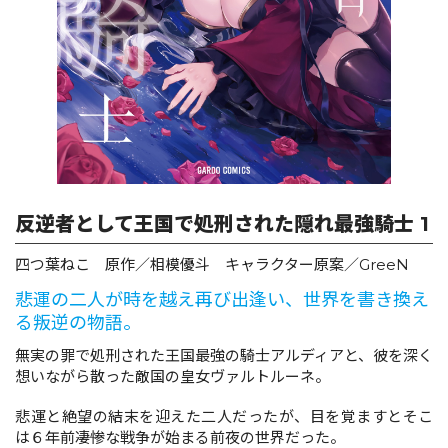
ロサージュノベルス
コミックガルド
反逆者として王国で処刑された隠れ最強騎士 1
コミッククリエ
四つ葉ねこ 原作／相模優斗 キャラクター原案／GreeN
悲運の二人が時を越え再び出逢い、世界を書き換え
る叛逆の物語。
リキューレ
無実の罪で処刑された王国最強の騎士アルディアと、彼を深く
想いながら散った敵国の皇女ヴァルトルーネ。
悲運と絶望の結末を迎えた二人だったが、目を覚ますとそこ
コミックパルフェ
は６年前――凄惨な戦争が始まる前夜の世界だった。