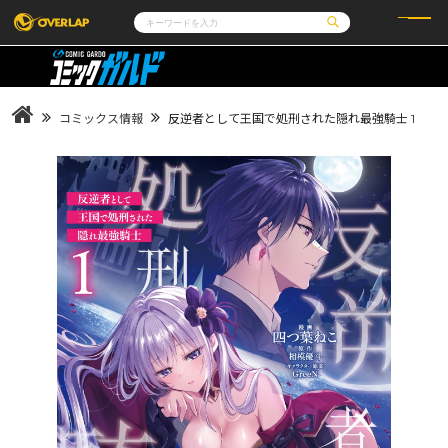
コミック
ライトノベル
コミックガルド
文庫
コミッククリエ
ノベルス
コミックス情報
反逆者として王国で処刑された隠れ最強騎士 1
LiQulle
ノベルスf
ラブパルフェ
ロサージュノベルス
その他
通販・NEWS
コミックエッセイ
OVERLAP STORE
ポケットモンスター
オーバーラップ広報室
アニメ
ゲーム
企業
会社概要
オーバーラップ文庫
採用情報
アクセス
オーバーラップホールディングス
お問い合わせはこちら
オーバーラップノベルス
オーバーラップノベルスf