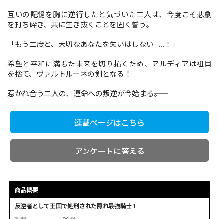
互いの記憶を胸に逆行したと気づいた二人は、今度こそ悲劇
を打ち砕き、共に生き抜くことを固く誓う。
コミックエッセイ
「もう二度と、大切なあなたを失いはしない……！」
閉じる
希望と平和に満ちた未来を切り拓くため、アルディアは祖国
を捨て、ヴァルトルーネの剣となる！
惹かれ合う二人の、運命への叛逆が今始まる――。
連載ページはこちら
アンケートに答える
商品概要
反逆者として王国で処刑された隠れ最強騎士 1