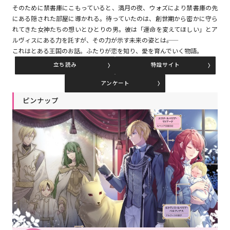
そのために禁書庫にこもっていると、満月の夜、ウォズにより禁書庫の先
にある隠された部屋に導かれる。待っていたのは、創世期から密かに守ら
れてきた女神たちの想いとひとりの男。彼は「運命を変えてほしい」とア
コミックエッセイ
ルヴィスにある力を託すが、その力が示す未来の姿とは――。
これはとある王国のお話。ふたりが恋を知り、愛を育んでいく物語。
閉じる
立ち読み
特設サイト
アンケート
ピンナップ