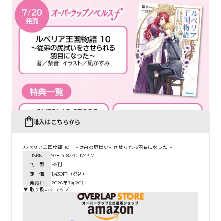
購入はこちらから
ルベリア王国物語 10 ～従弟の尻拭いをさせられる羽目になった～
ISBN
978-4-8240-1743-7
判 型
B6判
定 価
1,430円（税込）
発売日
2026年7月20日
▼ 取り扱いショップ