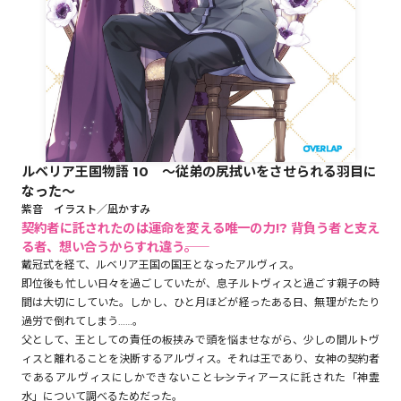
ロサージュノベルス
コミックガルド
ルベリア王国物語 10 ～従弟の尻拭いをさせられる羽目に
なった～
コミッククリエ
紫音 イラスト／凪かすみ
契約者に託されたのは運命を変える唯一の力!? 背負う者と支え
る者、想い合うからすれ違う――。
戴冠式を経て、ルベリア王国の国王となったアルヴィス。
即位後も忙しい日々を過ごしていたが、息子ルトヴィスと過ごす親子の時
リキューレ
間は大切にしていた。しかし、ひと月ほどが経ったある日、無理がたたり
過労で倒れてしまう……。
父として、王としての責任の板挟みで頭を悩ませながら、少しの間ルトヴ
ィスと離れることを決断するアルヴィス。それは王であり、女神の契約者
コミックパルフェ
であるアルヴィスにしかできないこと――レンティアースに託された「神霊
水」について調べるためだった。