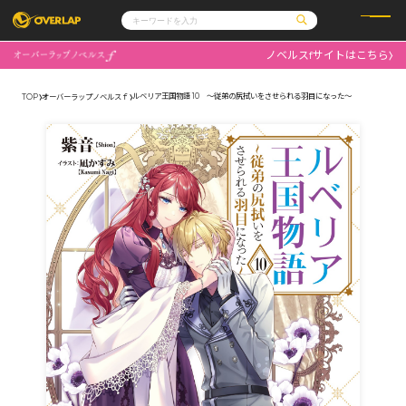
ノベルスfサイトはこちら
コミック
ライトノベル
コミックガルド
文庫
ルベリア王国物語 10 ～従弟の尻拭いをさせられる羽目になった～
TOP
オーバーラップノベルスｆ
コミッククリエ
ノベルス
LiQulle
ノベルスf
ラブパルフェ
ロサージュノベルス
その他
通販・NEWS
コミックエッセイ
OVERLAP STORE
ポケットモンスター
オーバーラップ広報室
アニメ
ゲーム
企業
会社概要
オーバーラップ文庫
採用情報
アクセス
オーバーラップホールディングス
お問い合わせはこちら
オーバーラップノベルス
オーバーラップノベルスf