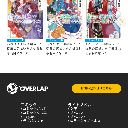
コミックガルド
コミックガルド
コ
コミックガルド
ルベリア王国物語 4 ～
ルベリア王国物語 2 ～
ル
ルベリア王国物語 3 ～
従弟の尻拭いをさせられ
従弟の尻拭いをさせられ
従
従弟の尻拭いをさせられ
る羽目になった～
る羽目になった～
る
る羽目になった～
お問い合わせはこちら
コミック
ライトノベル
コミックガルド
文庫
コミッククリエ
ノベルス
LiQulle
ノベルスf
ラブパルフェ
ロサージュノベルス