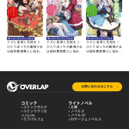
オーバーラップノベルス
オーバーラップノベルス
オーバーラップノベルス
クズに金貨と花冠を 3
クズに金貨と花冠を 2
クズに金貨と花冠を 1
ひとりぼっちの最強少女
ひとりぼっちの最強少女
ひとりぼっちの最強少女
は自称悪徳商人に拾われ
は自称悪徳商人に拾われ
は自称悪徳商人に拾われ
幸せになる
幸せになる
幸せになる
お問い合わせはこちら
コミック
ライトノベル
コミックガルド
文庫
コミッククリエ
ノベルス
LiQulle
ノベルスf
ラブパルフェ
ロサージュノベルス