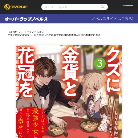
ノベルスサイトはこちら
コミック
ライトノベル
コミックガルド
文庫
TOP
オーバーラップノベルス
コミッククリエ
ノベルス
クズに金貨と花冠を 3 ひとりぼっちの最強少女は自称悪徳商人に拾われ幸せになる
LiQulle
ノベルスf
ラブパルフェ
ロサージュノベルス
その他
通販・NEWS
コミックエッセイ
OVERLAP STORE
ポケットモンスター
オーバーラップ広報室
アニメ
ゲーム
企業
会社概要
オーバーラップ文庫
採用情報
アクセス
オーバーラップホールディングス
お問い合わせはこちら
オーバーラップノベルス
オーバーラップノベルスf