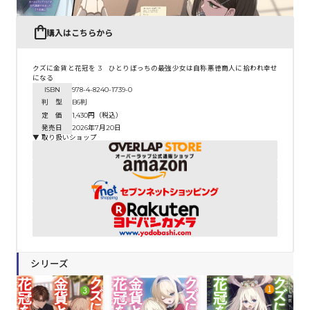
購入はこちらから
クズに金貨と花冠を 3 ひとりぼっちの最強少女は自称悪徳商人に拾われ幸せ
になる
ISBN
978-4-8240-1739-0
判 型
B6判
定 価
1,430円（税込）
発売日
2026年7月20日
▼ 取り扱いショップ
シリーズ