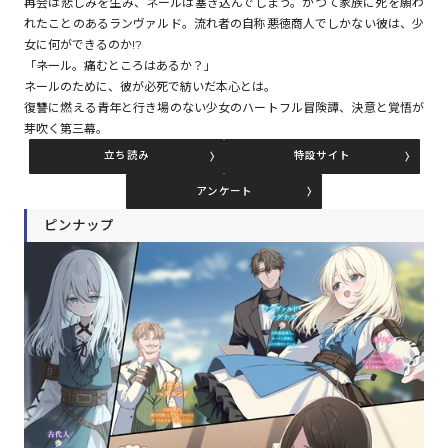
再会は悲しみを生み、ネールは塞ぎ込んでしまう。かつて家族に死を願わ
れたことのあるランヴァルド。流れ者の自称悪徳商人でしかない彼は、少
女に何ができるのか!?
コミックエッセイ
「――ネール。痛むところはあるか？」
ネールのために、彼が必死で紡いだ本心とは。
閉じる
復讐に燃える青年と行き場のない少女のハートフル冒険譚、決意と覚悟が
芽吹く第三幕。
立ち読み
特設サイト
アンケート
ピンナップ