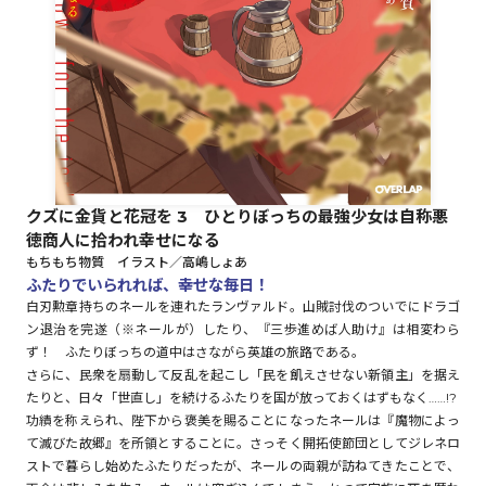
ロサージュノベルス
コミックガルド
クズに金貨と花冠を 3 ひとりぼっちの最強少女は自称悪
徳商人に拾われ幸せになる
コミッククリエ
もちもち物質 イラスト／高嶋しょあ
ふたりでいられれば、幸せな毎日！
白刃勲章持ちのネールを連れたランヴァルド。山賊討伐のついでにドラゴ
ン退治を完遂（※ネールが）したり、『三歩進めば人助け』は相変わら
リキューレ
ず！ ふたりぼっちの道中はさながら英雄の旅路である。
さらに、民衆を扇動して反乱を起こし「民を飢えさせない新領主」を据え
たりと、日々「世直し」を続けるふたりを国が放っておくはずもなく……!?
功績を称えられ、陛下から褒美を賜ることになったネールは『魔物によっ
て滅びた故郷』を所領とすることに。さっそく開拓使節団としてジレネロ
コミックパルフェ
ストで暮らし始めたふたりだったが、ネールの両親が訪ねてきたことで、