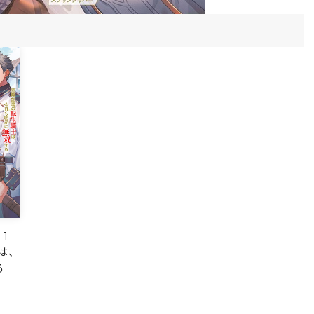
 1
は、
る