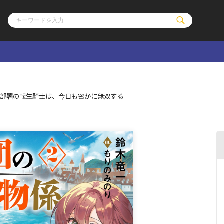
ル
その他
通販・NEW
際部署の転生騎士は、今日も密かに無双する
コミックエッセイ
OVERLAP STOR
ポケットモンスター
オーバーラップ広
アニメ
ス
ゲーム
ーラップノベルス
オーバーラップノベルスf
ロサージュノ
リキューレ
コミックパルフェ