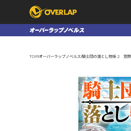
コミック
ライトノベ
TOP
オーバーラップノベルス
騎士団の落とし物係 2 窓
コミックガルド
文庫
コミッククリエ
ノベルス
LiQulle
ノベルスf
ラブパルフェ
ロサージュノベル
オーバーラップ文庫
オーバ
コミッククリエ