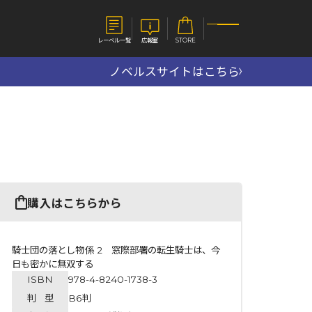
レーベル一覧
広報室
STORE
ノベルスサイトはこちら
S
企業
E
会社概要
報室
採用情報
アクセス
オーバーラップホールディングス
ベルス
コミックガルド
購入はこちらから
お問い合わせはこちら
騎士団の落とし物係 2 窓際部署の転生騎士は、今
日も密かに無双する
ISBN
978-4-8240-1738-3
コミックエッセイ
判 型
B6判