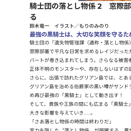
騎士団の落とし物係 2 窓際
る
鈴木竜一 イラスト／もりのみのり
最強の黒騎士は、大切な笑顔を守るため
騎士団の「遺失物管理課（通称・落とし物係
窓際部署で平凡な日常を求めるレイジだった
バートが巻き込まれてしまう。さらなる被害
正体不明のモンスターや、存在しないはずの謎
さらに、出張で訪れたグリアン島では、とある
グリアン島を治める伯爵家の黒い噂がサンド
め再び最強の「黒騎士」として動き出す！
そして、貴族や王族の間にも広まる「黒騎士
大きな影響を与えていき……。
「さあ――落とし物係の時間は終わりだ」
実力を隠した〝落とし物係〟が暗躍する、異