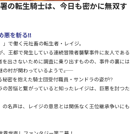
部署の転生騎士は、今日も密かに無双す
悪を斬る!!
）」で働く元社畜の転生者・レイジ。
が、王都で発生している連続冒険者襲撃事件に友人である
者を出さないために調査に乗り出すものの、事件の裏には
の村が関わっているようで――。
秘密を抱えた騎士団受付職員・サンドラの姿が!?
ラの苦悩と繋がっていると知ったレイジは、巨悪を討つた
」の名声は、レイジの意思とは関係なく王位継承争いにも
世界世直しファンタジー第二幕！