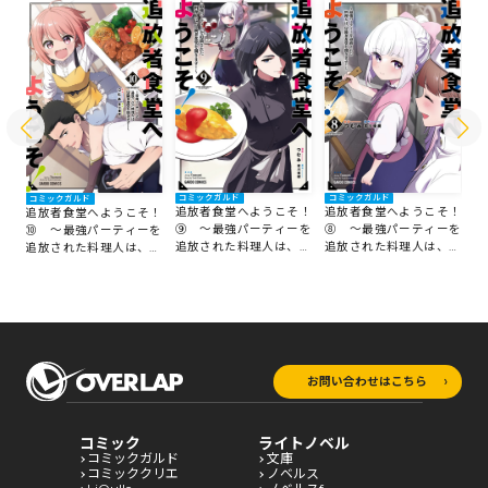
す！～
コ
コミックガルド
コミックガルド
コミックガルド
追
追放者食堂へようこそ！
追放者食堂へようこそ！
！
追放者食堂へようこそ！
⑦
⑨ ～最強パーティーを
⑧ ～最強パーティーを
を
⑩ ～最強パーティーを
追
追放された料理人は、冒
追放された料理人は、冒
冒
追放された料理人は、冒
険
険者食堂を開きます！～
険者食堂を開きます！～
～
険者食堂を開きます！～
お問い合わせはこちら
コミック
ライトノベル
コミックガルド
文庫
コミッククリエ
ノベルス