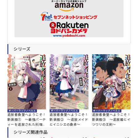
シリーズ
オーバーラップノベルス
オーバーラップノベルス
オーバーラップノベルス
追放者食堂へようこそ！
追放者食堂へようこそ！
追放者食堂へようこそ！
新装版① ～最強パーテ
新装版② ～追放メイド
新装版③ ～追放姫とイ
ィーを追放された料理人
とイニシエの食卓～
ツワリの王剣～
（Lv.99）は、田舎で念願
シリーズ関連作品
の冒険者食堂を開きま