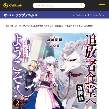
ノベルスサイトはこちら
コミック
ライトノベル
コミックガルド
文庫
追放者食堂へようこそ！新装版② ～追放メイドとイニシエの食卓～
TOP
オーバーラップノベルス
コミッククリエ
ノベルス
LiQulle
ノベルスf
ラブパルフェ
ロサージュノベルス
その他
通販・NEWS
コミックエッセイ
OVERLAP STORE
ポケットモンスター
オーバーラップ広報室
アニメ
ゲーム
企業
会社概要
オーバーラップ文庫
採用情報
アクセス
オーバーラップホールディングス
お問い合わせはこちら
オーバーラップノベルス
オーバーラップノベルスf