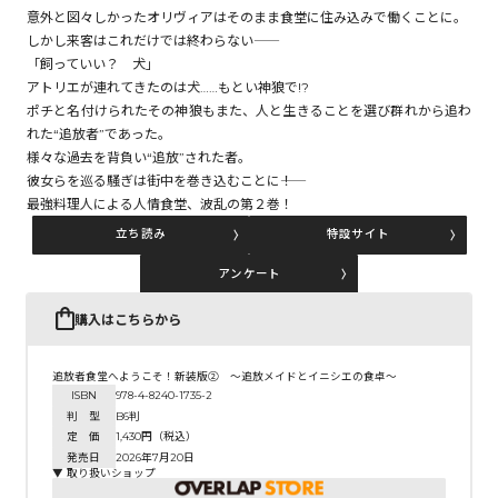
意外と図々しかったオリヴィアはそのまま食堂に住み込みで働くことに。
しかし来客はこれだけでは終わらない――
「飼っていい？ 犬」
コミックエッセイ
アトリエが連れてきたのは犬……もとい神狼で!?
ポチと名付けられたその神狼もまた、人と生きることを選び群れから追わ
閉じる
れた“追放者”であった。
様々な過去を背負い“追放”された者。
彼女らを巡る騒ぎは街中を巻き込むことに――！
最強料理人による人情食堂、波乱の第２巻！
立ち読み
特設サイト
アンケート
購入はこちらから
追放者食堂へようこそ！新装版② ～追放メイドとイニシエの食卓～
ISBN
978-4-8240-1735-2
判 型
B6判
定 価
1,430円（税込）
発売日
2026年7月20日
▼ 取り扱いショップ