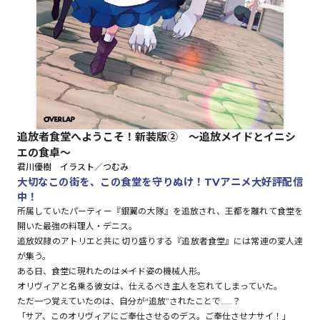
ロサージュノベルス
コミックガルド
追放者食堂へようこそ！新装版② ～追放メイドとイニシ
エの食卓～
コミッククリエ
君川優樹 イラスト／つむみ
大切なこの街を、この食堂を守りぬけ！TVアニメ大好評配信
中！
所属していたパーティー『銀翼の大隊』を追放され、王都を離れて食堂を
開いた最強の料理人・デニス。
リキューレ
追放奴隷のアトリエと共に切り盛りする『追放者食堂』には常連の変人達
が集う。
ある日、食堂に現れたのは――メイド姿の機械人形。
オリヴィアと名乗る彼女は、仕えるべき主人を忘れてしまっていた。
コミックパルフェ
ただ一つ覚えていたのは、自分が“追放”されたことで……？
「サア、このオリヴィアにご奉仕させるのデス。ご奉仕させナサイ！」