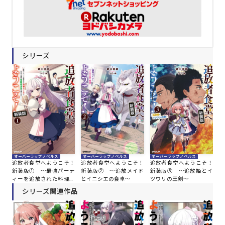
シリーズ
オーバーラップノベルス
オーバーラップノベルス
オーバーラップノベルス
追放者食堂へようこそ！
追放者食堂へようこそ！
追放者食堂へようこそ！
新装版① ～最強パーテ
新装版② ～追放メイド
新装版③ ～追放姫とイ
ィーを追放された料理人
とイニシエの食卓～
ツワリの王剣～
（Lv.99）は、田舎で念願
シリーズ関連作品
の冒険者食堂を開きま
す！～