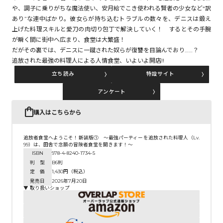
や、調子に乗りがちな魔法使い、安月給でこき使われる賢者の少女など“訳
あり”な連中ばかり。彼女らが持ち込むトラブルの数々を、デニスは鍛え
上げた料理スキルと愛刀の肉切り包丁で解決していく！ するとその手腕
コミックエッセイ
が瞬く間に街中へ広まり、食堂は大繁盛！
だがその裏では、デニスに一蹴された奴らが復讐を目論んでおり……？
閉じる
追放された最強の料理人による人情食堂、いよいよ開店!!
立ち読み
特設サイト
アンケート
購入はこちらから
追放者食堂へようこそ！新装版① ～最強パーティーを追放された料理人（Lv.
99）は、田舎で念願の冒険者食堂を開きます！～
ISBN
978-4-8240-1734-5
判 型
B6判
定 価
1,430円（税込）
発売日
2026年7月20日
▼ 取り扱いショップ