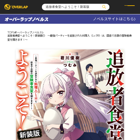
ノベルスサイトはこちら
コミック
ライトノベル
コミックガルド
文庫
TOP
オーバーラップノベルス
コミッククリエ
ノベルス
追放者食堂へようこそ！新装版① ～最強パーティーを追放された料理人（Lv.99）は、田舎で念願の冒険者食
LiQulle
ノベルスf
堂を開きます！～
ラブパルフェ
ロサージュノベルス
その他
通販・NEWS
コミックエッセイ
OVERLAP STORE
ポケットモンスター
オーバーラップ広報室
アニメ
ゲーム
企業
会社概要
オーバーラップ文庫
採用情報
アクセス
オーバーラップホールディングス
お問い合わせはこちら
オーバーラップノベルス
オーバーラップノベルスf