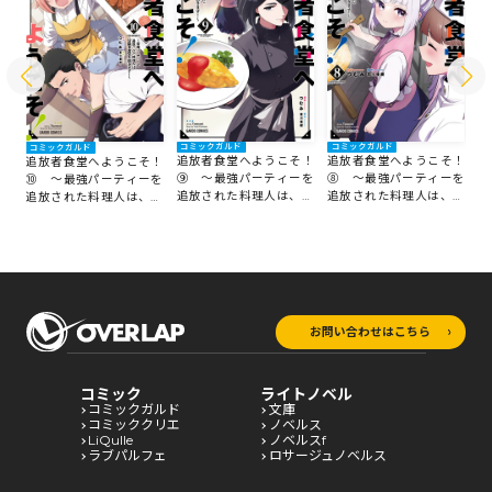
コ
コミックガルド
コミックガルド
コミックガルド
追
追放者食堂へようこそ！
追放者食堂へようこそ！
！
追放者食堂へようこそ！
⑦
⑨ ～最強パーティーを
⑧ ～最強パーティーを
を
⑩ ～最強パーティーを
追
追放された料理人は、冒
追放された料理人は、冒
冒
追放された料理人は、冒
険
険者食堂を開きます！～
険者食堂を開きます！～
～
険者食堂を開きます！～
お問い合わせはこちら
コミック
ライトノベル
コミックガルド
文庫
コミッククリエ
ノベルス
LiQulle
ノベルスf
ラブパルフェ
ロサージュノベルス