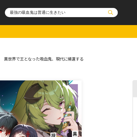
ル
その他
通販・NEW
3 異世界で王となった吸血鬼、現代に帰還する
コミックエッセイ
OVERLAP STOR
ポケットモンスター
オーバーラップ広
アニメ
ス
ゲーム
ーラップノベルス
オーバーラップノベルスf
ロサージュノ
リキューレ
コミックパルフェ