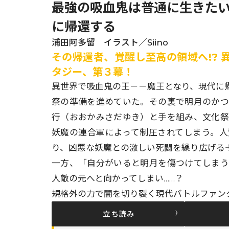
最強の吸血鬼は普通に生きたい
に帰還する
浦田阿多留 イラスト／Siino
その帰還者、覚醒し至高の領域へ!?
タジー、第３幕！
異世界で吸血鬼の王－－魔王となり、現代に
祭の準備を進めていた。その裏で明月のか
行（おおかみさだゆき）と手を組み、文化
妖魔の連合軍によって制圧されてしまう。
り、凶悪な妖魔との激しい死闘を繰り広げる―
一方、「自分がいると明月を傷つけてしま
人敵の元へと向かってしまい……？
規格外の力で闇を切り裂く現代バトルファン
立ち読み