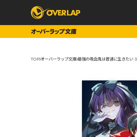
コミック
ライトノベ
TOP
オーバーラップ文庫
最強の吸血鬼は普通に生きたい 
コミックガルド
文庫
コミッククリエ
ノベルス
LiQulle
ノベルスf
ラブパルフェ
ロサージュノベル
オーバーラップ文庫
オーバ
コミッククリエ