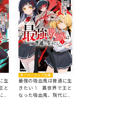
オーバーラップ文庫
に生
最強の吸血鬼は普通に生
王と
きたい 1 異世界で王と
に帰
なった吸血鬼、現代に帰
還する