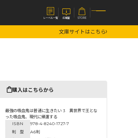
レーベル一覧
広報室
STORE
文庫サイトはこちら
S
企業
E
会社概要
報室
採用情報
アクセス
オーバーラップホールディングス
ベルス
コミックガルド
購入はこちらから
お問い合わせはこちら
最強の吸血鬼は普通に生きたい 3 異世界で王とな
った吸血鬼、現代に帰還する
ISBN
978-4-8240-1727-7
コミックエッセイ
判 型
A6判