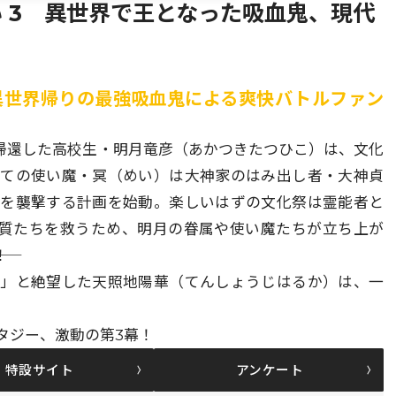
 3 異世界で王となった吸血鬼、現代
 異世界帰りの最強吸血鬼による爽快バトルファン
帰還した高校生・明月竜彦（あかつきたつひこ）は、文化
つての使い魔・冥（めい）は大神家のはみ出し者・大神貞
祭を襲撃する計画を始動。楽しいはずの文化祭は霊能者と
人質たちを救うため、明月の眷属や使い魔たちが立ち上が
―！
う」と絶望した天照地陽華（てんしょうじはるか）は、一
タジー、激動の第3幕！
特設サイト
アンケート