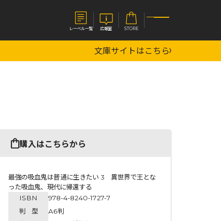
レーベル一覧
広報室
STORE
文庫サイトはこちら
S
企業
E
会社概要
報室
採用情報
アクセス
オーバーラップホールディングス
ベルス
コミックガルド
購入はこちらから
お問い合わせはこちら
最強の吸血鬼は普通に生きたい 3 異世界で王とな
った吸血鬼、現代に帰還する
ISBN
978-4-8240-1727-7
コミックエッセイ
判 型
A6判