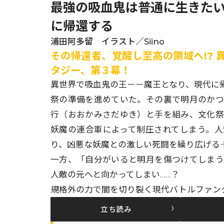
最強の吸血鬼は普通に生きたい
に帰還する
浦田阿多留 イラスト／Siino
その帰還者、覚醒し至高の領域へ!?
タジー、第３幕！
異世界で吸血鬼の王－－魔王となり、現代に
祭の準備を進めていた。その裏で明月のか
行（おおかみさだゆき）と手を組み、文化
妖魔の連合軍によって制圧されてしまう。
り、凶悪な妖魔との激しい死闘を繰り広げる―
一方、「自分がいると明月を傷つけてしま
人敵の元へと向かってしまい……？
規格外の力で闇を切り裂く現代バトルファン
立ち読み