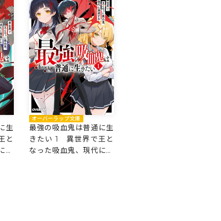
オーバーラップ文庫
に生
最強の吸血鬼は普通に生
王と
きたい 1 異世界で王と
に帰
なった吸血鬼、現代に帰
還する