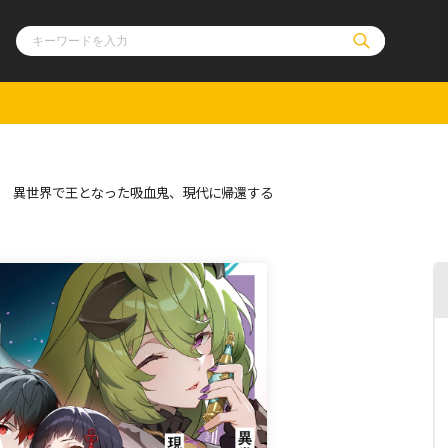
ル
その他
通販・NEW
3 異世界で王となった吸血鬼、現代に帰還する
コミックエッセイ
OVERLAP STOR
ポケットモンスター
オーバーラップ広
アニメ
ス
ゲーム
ーラップノベルス
オーバーラップノベルスf
ロサージュノ
リキューレ
コミックパルフェ