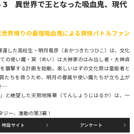
 3 異世界で王となった吸血鬼、現代
 異世界帰りの最強吸血鬼による爽快バトルファン
帰還した高校生・明月竜彦（あかつきたつひこ）は、文化
つての使い魔・冥（めい）は大神家のはみ出し者・大神貞
祭を襲撃する計画を始動。楽しいはずの文化祭は霊能者と
人質たちを救うため、明月の眷属や使い魔たちが立ち上が
―！
う」と絶望した天照地陽華（てんしょうじはるか）は、一
タジー、激動の第3幕！
特設サイト
アンケート