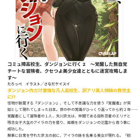
ロサージュノベルス
コミックガルド
コミュ障高校生、ダンジョンに行く 2 ～覚醒した無自覚
チートな冒険者、クセつよ美少女達とともに迷宮攻略しま
コミッククリエ
す～
たろっぺ イラスト／さなだケイスイ
ダンジョン内だけ激強な凡人高校生、訳アリ美人姉妹の救世主
に!?
リキューレ
怪物が跋扈する『ダンジョン』、そして不思議な力を使う『覚醒者』が突
如として現れてしまった日本。世の中の常識がひっくり返ってから約２年――
覚醒者にして冒険者の１人、矢川京太は、仲間である自称忍者のエリナと
残念女子大生のアイラの力を借り、両親をダンジョンの氾濫から救う事に
コミックパルフェ
成功した。
無事に日常を守れた京太の前に、アイラの妹を名乗る美女が現れる。「初