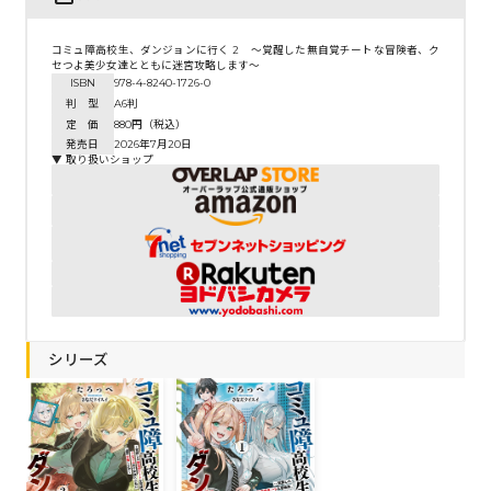
コミュ障高校生、ダンジョンに行く 2 ～覚醒した無自覚チートな冒険者、ク
セつよ美少女達とともに迷宮攻略します～
ISBN
978-4-8240-1726-0
判 型
A6判
定 価
880円（税込）
発売日
2026年7月20日
▼ 取り扱いショップ
シリーズ