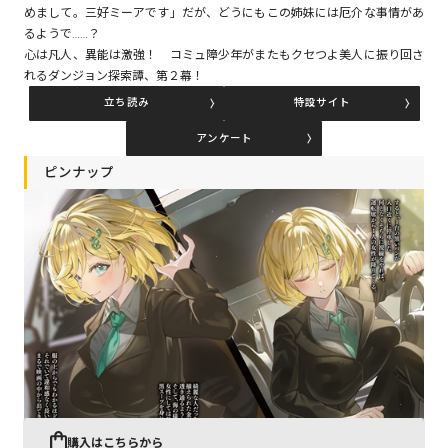
めまして。三好ミーアです」だが、どうにもこの姉妹には厄介な事情があ
るようで……？
心は凡人、異能は激強！ コミュ障少年がまたもクセつよ美人に振り回さ
コミックエッセイ
れるダンジョン探索譚、第２幕！
閉じる
立ち読み
特設サイト
アンケート
ピンナップ
購入はこちらから