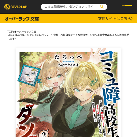
文庫サイトはこちら
コミック
ライトノベル
コミックガルド
文庫
TOP
オーバーラップ文庫
コミッククリエ
ノベルス
コミュ障高校生、ダンジョンに行く 2 ～覚醒した無自覚チートな冒険者、クセつよ美少女達とともに迷宮攻略
LiQulle
ノベルスf
します～
ラブパルフェ
ロサージュノベルス
その他
通販・NEWS
コミックエッセイ
OVERLAP STORE
ポケットモンスター
オーバーラップ広報室
アニメ
ゲーム
企業
会社概要
オーバーラップ文庫
採用情報
アクセス
オーバーラップホールディングス
お問い合わせはこちら
オーバーラップノベルス
オーバーラップノベルスf