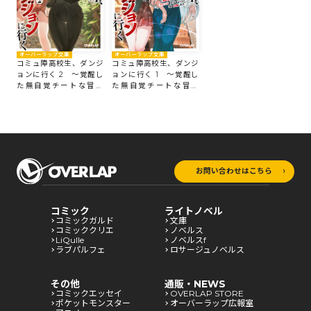
オーバーラップ文庫
オーバーラップ文庫
コミュ障高校生、ダンジ
コミュ障高校生、ダンジ
ョンに行く 2 ～覚醒し
ョンに行く 1 ～覚醒し
た無自覚チートな冒険
た無自覚チートな冒険
者、クセつよ美少女達と
者、クセつよ美少女達と
ともに迷宮攻略します～
ともに迷宮攻略します～
お問い合わせはこちら
コミック
ライトノベル
コミックガルド
文庫
コミッククリエ
ノベルス
LiQulle
ノベルスf
ラブパルフェ
ロサージュノベルス
その他
通販・NEWS
コミックエッセイ
OVERLAP STORE
ポケットモンスター
オーバーラップ広報室