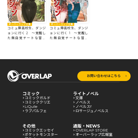
オーバーラップ文庫
オーバーラップ文庫
コミュ障高校生、ダンジ
コミュ障高校生、ダンジ
ョンに行く 2 ～覚醒し
ョンに行く 1 ～覚醒し
た無自覚チートな冒険
た無自覚チートな冒険
者、クセつよ美少女達と
者、クセつよ美少女達と
ともに迷宮攻略します～
ともに迷宮攻略します～
お問い合わせはこちら
コミック
ライトノベル
コミックガルド
文庫
コミッククリエ
ノベルス
LiQulle
ノベルスf
ラブパルフェ
ロサージュノベルス
その他
通販・NEWS
コミックエッセイ
OVERLAP STORE
ポケットモンスター
オーバーラップ広報室