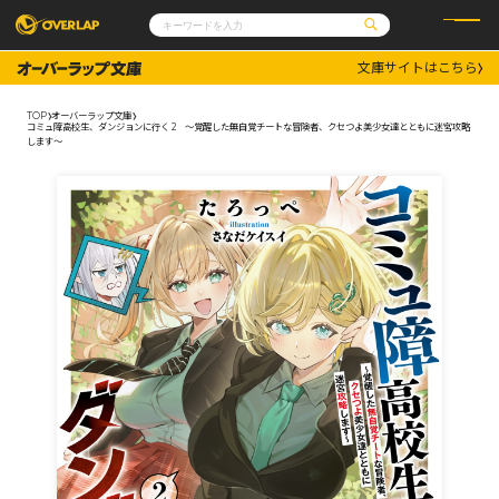
文庫サイトはこちら
コミック
ライトノベル
コミックガルド
文庫
TOP
オーバーラップ文庫
コミッククリエ
ノベルス
コミュ障高校生、ダンジョンに行く 2 ～覚醒した無自覚チートな冒険者、クセつよ美少女達とともに迷宮攻略
LiQulle
ノベルスf
します～
ラブパルフェ
ロサージュノベルス
その他
通販・NEWS
コミックエッセイ
OVERLAP STORE
ポケットモンスター
オーバーラップ広報室
アニメ
ゲーム
企業
会社概要
オーバーラップ文庫
採用情報
アクセス
オーバーラップホールディングス
お問い合わせはこちら
オーバーラップノベルス
オーバーラップノベルスf