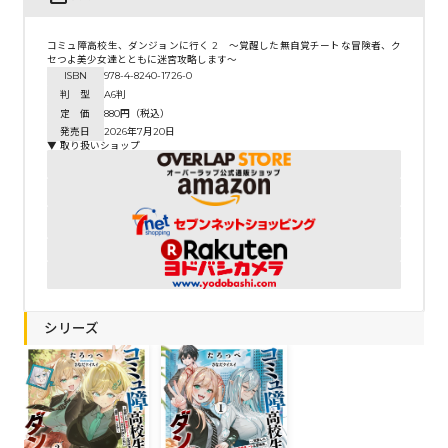
コミュ障高校生、ダンジョンに行く 2 ～覚醒した無自覚チートな冒険者、ク
セつよ美少女達とともに迷宮攻略します～
ISBN
978-4-8240-1726-0
判 型
A6判
定 価
880円（税込）
発売日
2026年7月20日
▼ 取り扱いショップ
シリーズ