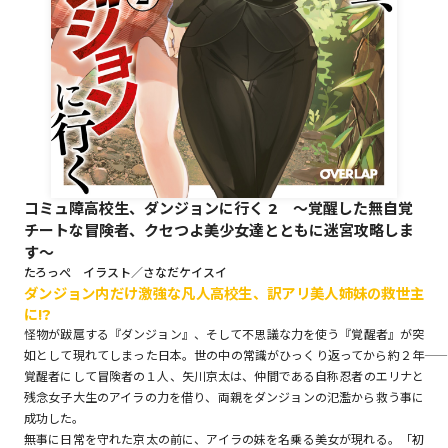
ロサージュノベルス
コミックガルド
コミュ障高校生、ダンジョンに行く 2 ～覚醒した無自覚
チートな冒険者、クセつよ美少女達とともに迷宮攻略しま
コミッククリエ
す～
たろっぺ イラスト／さなだケイスイ
ダンジョン内だけ激強な凡人高校生、訳アリ美人姉妹の救世主
に!?
リキューレ
怪物が跋扈する『ダンジョン』、そして不思議な力を使う『覚醒者』が突
如として現れてしまった日本。世の中の常識がひっくり返ってから約２年――
覚醒者にして冒険者の１人、矢川京太は、仲間である自称忍者のエリナと
残念女子大生のアイラの力を借り、両親をダンジョンの氾濫から救う事に
コミックパルフェ
成功した。
無事に日常を守れた京太の前に、アイラの妹を名乗る美女が現れる。「初