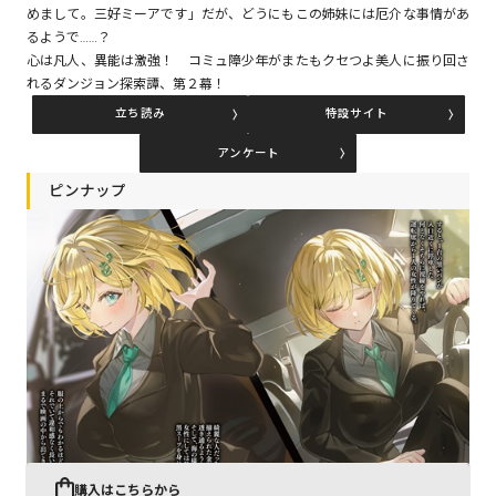
めまして。三好ミーアです」だが、どうにもこの姉妹には厄介な事情があ
るようで……？
心は凡人、異能は激強！ コミュ障少年がまたもクセつよ美人に振り回さ
コミックエッセイ
れるダンジョン探索譚、第２幕！
閉じる
立ち読み
特設サイト
アンケート
ピンナップ
購入はこちらから