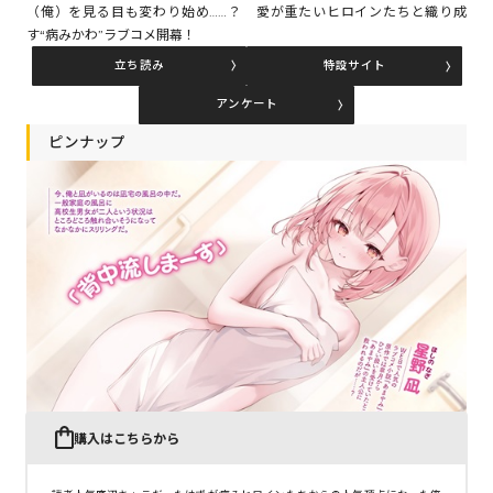
（俺）を見る目も変わり始め……？ 愛が重たいヒロインたちと織り成
す“病みかわ”ラブコメ開幕！
立ち読み
特設サイト
コミックエッセイ
アンケート
閉じる
ピンナップ
購入はこちらから