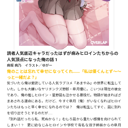
ロサージュノベルス
コミックガルド
読者人気底辺キャラだったはずが病みヒロインたちからの
人気頂点になった俺の話 1
コミッククリエ
病坂 病乃 イラスト／ゆがー
俺のことは忘れて幸せになってくれ……「私は優くんとず～～
っと一緒だよ？」
気づいたら俺は愛読している人気ラブコメ『あまやみ』の世界に転生して
いた。しかも大嫌いなヤリチンクズ野郎・皐月優に。こいつは現在の彼女
リキューレ
であり、俺の推しヒロイン・星野凪も泣かせる悪役だ。物語が始まればざ
まあされる運命にある。だけど、今すぐ皐月（俺）がいなくなればヒロイ
ンたちはもっと早く幸せになれるのでは？ 俺は転生してすぐ、凪に別れ
を切り出そうとするのだが……
「別れ話だったら私、死ぬから！」――むしろ凪から重たい感情を向けられて
コミックパルフェ
しまい！? 更に幼なじみヒロインや学校で有名な双子姉妹からの皐月