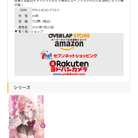
読者人気底辺キャラだったはずが病みヒロインたちからの人気頂点になった俺
の話 1
ISBN
978-4-8240-1723-9
判 型
A6判
定 価
792円（税込）
発売日
2026年7月20日
▼ 取り扱いショップ
シリーズ