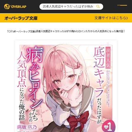
文庫サイトはこちら
コミック
ライトノベル
コミックガルド
文庫
読者人気底辺キャラだったはずが病みヒロインたちからの人気頂点になった俺の話 1
TOP
オーバーラップ文庫
コミッククリエ
ノベルス
LiQulle
ノベルスf
ラブパルフェ
ロサージュノベルス
その他
通販・NEWS
コミックエッセイ
OVERLAP STORE
ポケットモンスター
オーバーラップ広報室
アニメ
ゲーム
企業
会社概要
オーバーラップ文庫
採用情報
アクセス
オーバーラップホールディングス
お問い合わせはこちら
オーバーラップノベルス
オーバーラップノベルスf