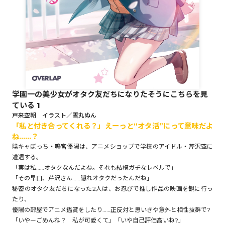
ロサージュノベルス
コミックガルド
学園一の美少女がオタク友だちになりたそうにこちらを見
ている 1
コミッククリエ
戸来空朝 イラスト／雪丸ぬん
「私と付き合ってくれる？」えーっと“オタ活”にって意味だよ
ね……？
陰キャぼっち・鳴宮優陽は、アニメショップで学校のアイドル・芹沢空に
遭遇する。
リキューレ
「実は私……オタクなんだよね。それも結構ガチなレベルで」
「その早口、芹沢さん……隠れオタクだったんだね」
秘密のオタク友だちになった2人は、お忍びで推し作品の映画を観に行っ
たり、
コミックパルフェ
優陽の部屋でアニメ鑑賞をしたり……正反対と思いきや意外と相性抜群で?
「いやーごめんね？ 私が可愛くて」「いや自己評価高いね?」