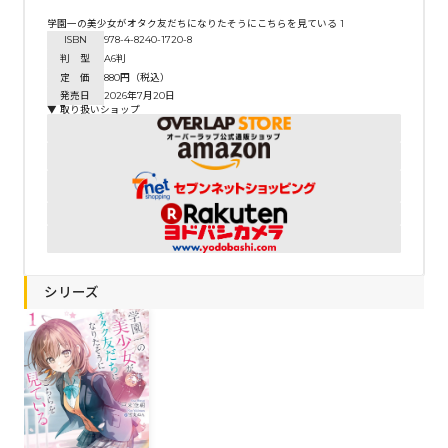
学園一の美少女がオタク友だちになりたそうにこちらを見ている 1
ISBN
978-4-8240-1720-8
判 型
A6判
定 価
880円（税込）
発売日
2026年7月20日
▼ 取り扱いショップ
シリーズ