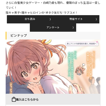
さらに白髪美少女ゲーマー・白崎乃愛も現れ、優陽のぼっち生活は一変し
ていく！
陰キャ男子×陽キャヒロインの“オタク友だち”ラブコメ！
コミックエッセイ
立ち読み
特設サイト
閉じる
アンケート
ピンナップ
購入はこちらから