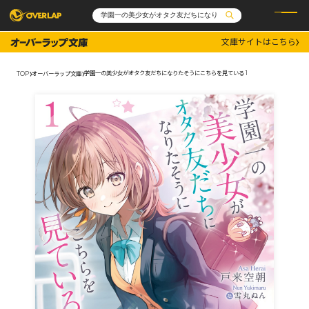
文庫サイトはこちら
コミック
ライトノベル
コミックガルド
文庫
学園一の美少女がオタク友だちになりたそうにこちらを見ている 1
TOP
オーバーラップ文庫
コミッククリエ
ノベルス
LiQulle
ノベルスf
ラブパルフェ
ロサージュノベルス
その他
通販・NEWS
コミックエッセイ
OVERLAP STORE
ポケットモンスター
オーバーラップ広報室
アニメ
ゲーム
企業
会社概要
オーバーラップ文庫
採用情報
アクセス
オーバーラップホールディングス
お問い合わせはこちら
オーバーラップノベルス
オーバーラップノベルスf