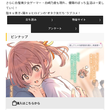
さらに白髪美少女ゲーマー・白崎乃愛も現れ、優陽のぼっち生活は一変し
ていく！
陰キャ男子×陽キャヒロインの“オタク友だち”ラブコメ！
コミックエッセイ
立ち読み
特設サイト
閉じる
アンケート
ピンナップ
購入はこちらから