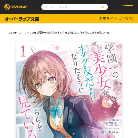
文庫サイトはこちら
コミック
ライトノベル
コミックガルド
文庫
学園一の美少女がオタク友だちになりたそうにこちらを見ている 1
TOP
オーバーラップ文庫
コミッククリエ
ノベルス
LiQulle
ノベルスf
ラブパルフェ
ロサージュノベルス
その他
通販・NEWS
コミックエッセイ
OVERLAP STORE
ポケットモンスター
オーバーラップ広報室
アニメ
ゲーム
企業
会社概要
オーバーラップ文庫
採用情報
アクセス
オーバーラップホールディングス
お問い合わせはこちら
オーバーラップノベルス
オーバーラップノベルスf