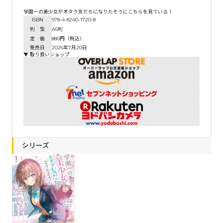
学園一の美少女がオタク友だちになりたそうにこちらを見ている 1
ISBN
978-4-8240-1720-8
判 型
A6判
定 価
880円（税込）
発売日
2026年7月20日
▼ 取り扱いショップ
シリーズ