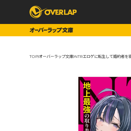
コミック
ライトノベ
TOP
オーバーラップ文庫
NTRエロゲに転生して婚約者を
コミックガルド
文庫
コミッククリエ
ノベルス
LiQulle
ノベルスf
ラブパルフェ
ロサージュノベル
オーバーラップ文庫
オーバ
コミッククリエ