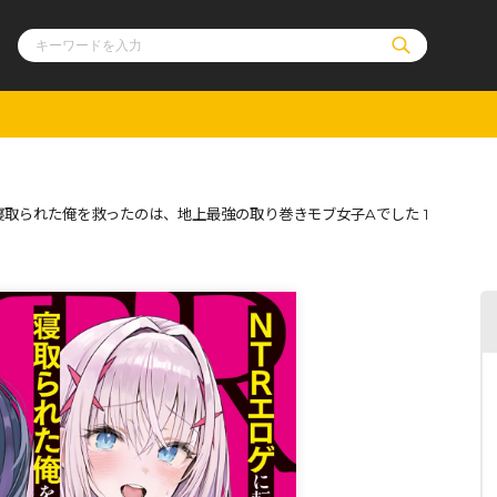
ル
その他
通販・NEW
寝取られた俺を救ったのは、地上最強の取り巻きモブ女子Aでした 1
コミックエッセイ
OVERLAP STOR
ポケットモンスター
オーバーラップ広
アニメ
ス
ゲーム
ーラップノベルス
オーバーラップノベルスf
ロサージュノ
リキューレ
コミックパルフェ