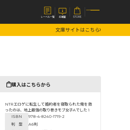
レーベル一覧
広報室
STORE
文庫サイトはこちら
S
企業
E
会社概要
報室
採用情報
アクセス
オーバーラップホールディングス
ベルス
コミックガルド
購入はこちらから
お問い合わせはこちら
NTRエロゲに転生して婚約者を寝取られた俺を救
ったのは、地上最強の取り巻きモブ女子Aでした 1
ISBN
978-4-8240-1719-2
コミックエッセイ
判 型
A6判