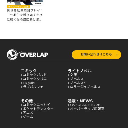
オーバーラップ文庫
異世界転生周回プレイ 1
～転生を繰り返すたび
に強くなる周回者は厄災
を殲滅する～
お問い合わせはこちら
コミック
ライトノベル
コミックガルド
文庫
コミッククリエ
ノベルス
LiQulle
ノベルスf
ラブパルフェ
ロサージュノベルス
その他
通販・NEWS
コミックエッセイ
OVERLAP STORE
ポケットモンスター
オーバーラップ広報室
アニメ
ゲーム