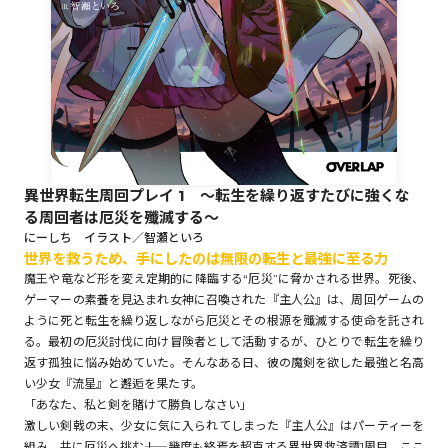
ロサージュノベルス
コミックガルド
異世界転生周回プレイ 1 ～転生を繰り返すたびに強くな
る周回者は厄災を殲滅する～
コミッククリエ
にーしち イラスト／智瀬といろ
世界を救うため、手にしたのは無限の転生と最強に至る力
魔王や竜など形を変え定期的に降臨する“厄災”に脅かされる世界。死後、
ゲーマーの素養を見込まれ女神に召喚された『主人公』は、周回ゲームの
ように死と転生を繰り返しながら厄災とその根源を殲滅する使命を託され
リキューレ
る。最初の厄災討伐に向け冒険者として活動するが、ひとりで転生を繰り
返す孤独に悩み始めていた。そんなある日、彼の魔剣を欲した最強と名高
い少女『流星』と邂逅を果たす。
「あなた、私と剣を賭けて勝負しなさい」
コミックパルフェ
激しい剣戟の末、少女に気に入られてしまった『主人公』はパーティーを
組み、共に厄災へ挑む――！ 幾度も終焉を超克する異世界救済譚1周目、ここ