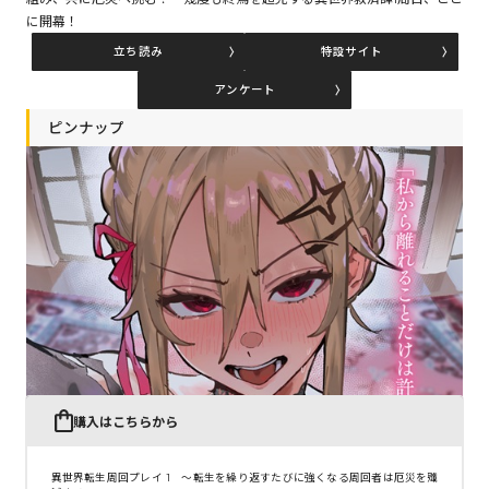
に開幕！
立ち読み
特設サイト
コミックエッセイ
アンケート
閉じる
ピンナップ
購入はこちらから
異世界転生周回プレイ 1 ～転生を繰り返すたびに強くなる周回者は厄災を殲