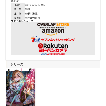
滅する～
ISBN
978-4-8240-1718-5
判 型
A6判
定 価
858円（税込）
発売日
2026年7月20日
▼ 取り扱いショップ
シリーズ