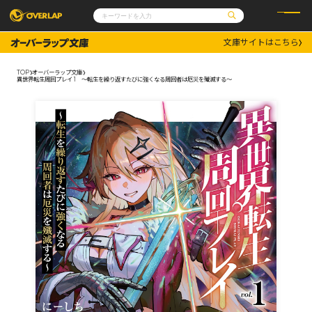
文庫サイトはこちら
コミック
ライトノベル
コミックガルド
文庫
TOP
オーバーラップ文庫
コミッククリエ
ノベルス
異世界転生周回プレイ 1 ～転生を繰り返すたびに強くなる周回者は厄災を殲滅する～
LiQulle
ノベルスf
ラブパルフェ
ロサージュノベルス
その他
通販・NEWS
コミックエッセイ
OVERLAP STORE
ポケットモンスター
オーバーラップ広報室
アニメ
ゲーム
企業
会社概要
オーバーラップ文庫
採用情報
アクセス
オーバーラップホールディングス
お問い合わせはこちら
オーバーラップノベルス
オーバーラップノベルスf