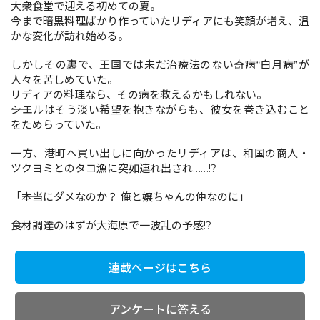
大衆食堂で迎える初めての夏。
今まで暗黒料理ばかり作っていたリディアにも笑顔が増え、温
かな変化が訪れ始める。
コミックエッセイ
しかしその裏で、王国では未だ治療法のない奇病“白月病”が
閉じる
人々を苦しめていた。
リディアの料理なら、その病を救えるかもしれない。
――シエルはそう淡い希望を抱きながらも、彼女を巻き込むこと
をためらっていた。
一方、港町へ買い出しに向かったリディアは、和国の商人・
ツクヨミとのタコ漁に突如連れ出され……!?
「――本当にダメなのか？ 俺と嬢ちゃんの仲なのに」
食材調達のはずが大海原で一波乱の予感!?
連載ページはこちら
アンケートに答える