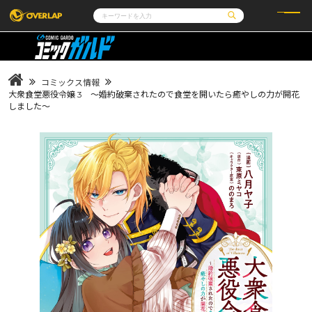
コミック
ライトノベル
コミックガルド
文庫
コミッククリエ
ノベルス
コミックス情報
LiQulle
ノベルスf
ラブパルフェ
ロサージュノベルス
大衆食堂悪役令嬢 3 ～婚約破棄されたので食堂を開いたら癒やしの力が開花
その他
通販・NEWS
しました～
コミックエッセイ
OVERLAP STORE
ポケットモンスター
オーバーラップ広報室
アニメ
ゲーム
企業
会社概要
オーバーラップ文庫
採用情報
アクセス
オーバーラップホールディングス
お問い合わせはこちら
オーバーラップノベルス
オーバーラップノベルスf