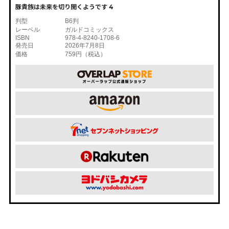
豚貴族は未来を切り開くようです 4
判型
B6判
レーベル
ガルドコミックス
ISBN
978-4-8240-1708-6
発売日
2026年7月8日
価格
759円（税込）