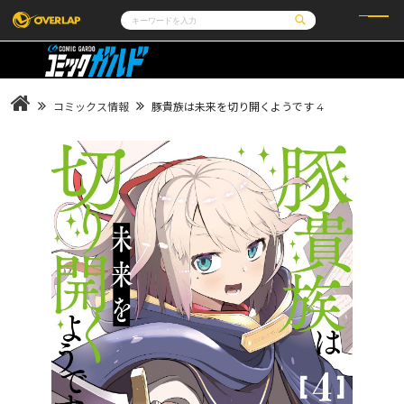
コミック
ライトノベル
コミックガルド
文庫
コミッククリエ
ノベルス
コミックス情報
豚貴族は未来を切り開くようです 4
LiQulle
ノベルスf
ラブパルフェ
ロサージュノベルス
その他
通販・NEWS
コミックエッセイ
OVERLAP STORE
ポケットモンスター
オーバーラップ広報室
アニメ
ゲーム
企業
会社概要
オーバーラップ文庫
採用情報
アクセス
オーバーラップホールディングス
お問い合わせはこちら
オーバーラップノベルス
オーバーラップノベルスf