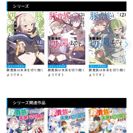
シリーズ
コミックガルド
コミックガルド
コミックガルド
豚貴族は未来を切り開く
豚貴族は未来を切り開く
豚貴族は未来を切り開く
ようです 4
ようです 3
ようです 2
よ
シリーズ関連作品