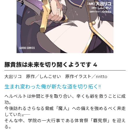
ロサージュノベルス
コミックガルド
豚貴族は未来を切り開くようです 4
コミッククリエ
大出リコ 原作／しんこせい 原作イラスト／riritto
生まれ変わった俺が新たな道を切り拓く!!
リキューレ
ヘルベルトは仲間と手を取り合い、辛くも爺を救うことに成
功。
今後訪れるさらなる脅威「魔人」への備えを強めるべく奔走
していた――。
そんな中、学院の一大行事である体育祭「覇究祭」を迎え
コミックパルフェ
る。