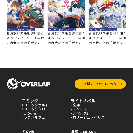
オーバーラップノベルス
オーバーラップノベルス
オーバーラップノベルス
豚貴族は未来を切り開く
豚貴族は未来を切り開く
豚貴族は未来を切り開く
ようです 3 ～二十年後
ようです 2 ～二十年後
ようです 1 ～二十年後
の自分からの手紙で完全
の自分からの手紙で完全
の自分からの手紙で完全
に人生が詰むと知ったの
に人生が詰むと知ったの
に人生が詰むと知ったの
で、必死にあがいてみよ
で、必死にあがいてみよ
で、必死にあがいてみよ
うと思います～
うと思います～
うと思います～
お問い合わせはこちら
コミック
ライトノベル
コミックガルド
文庫
コミッククリエ
ノベルス
LiQulle
ノベルスf
ラブパルフェ
ロサージュノベルス
その他
通販・NEWS