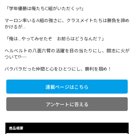
「学年優勝は俺たちC組がいただくッ!!」
コミックエッセイ
マーロン率いるA組の強さに、クラスメイトたちは勝負を諦め
かけるが…
閉じる
「俺は…やってみせたぞ お前らはどうなんだ？」
ヘルベルトの八面六臂の活躍を目の当たりにし、闘志に火が
ついて――!?
バラバラだった仲間と心をひとつにし、勝利を掴め！
連載ページはこちら
アンケートに答える
商品概要